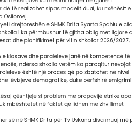
leski në Kërçovë ku mësimi ndiqet në gjuhën
ë të realizohet sipas modelit dual, ku nxënësit e
c Osllomej.
yeti drejtoreshën e SHMK Drita Syarta Spahiu e cil
hkolla i ka përmbushur të gjitha obligimet ligjore 
sat dhe planifikimet për vitin shkollor 2026/2027,
n e klasave dhe paraleleve janë në kompetencë të
kencës, ndërsa shkolla vetëm ka paraqitur nevojat
paraleleve është një proces që po zbatohet në nivel
t dhe lëvizjeve demografike, duke përfshirë emigrimi
kësaj çështjeje si problem me prapavijë etnike apo
uk mbështetet në faktet që lidhen me zhvillimet
kinerisë në SHMK Drita për Tv Uskana disa muaj më 