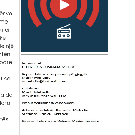
nësve
sme
 cili
ike
lë një
rtën
 parë
t se
la do
dara
rtës