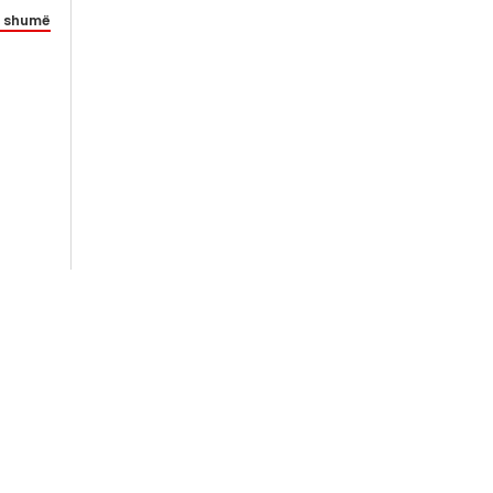
 shumë
oo.com
+389 73 221 330