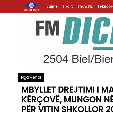
Lajme
Sport
ShowBiz
Teknolog
Nga Vendi
MBYLLET DREJTIMI I M
KËRÇOVË, MUNGON NË 
PËR VITIN SHKOLLOR 2