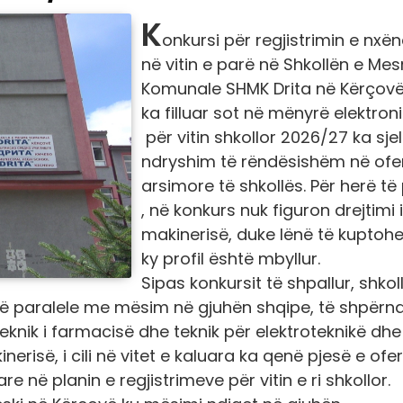
K
onkursi për regjistrimin e nxë
në vitin e parë në Shkollën e Me
Komunale SHMK Drita në Kërçovë i
ka filluar sot në mënyrë elektron
për vitin shkollor 2026/27 ka sjel
ndryshim të rëndësishëm në ofe
arsimore të shkollës. Për herë të
, në konkurs nuk figuron drejtimi i
makinerisë, duke lënë të kuptohe
ky profil është mbyllur.
Sipas konkursit të shpallur, shkol
shtë paralele me mësim në gjuhën shqipe, të shpërn
teknik i farmacisë dhe teknik për elektroteknikë dhe
erisë, i cili në vitet e kaluara ka qenë pjesë e ofe
e në planin e regjistrimeve për vitin e ri shkollor.