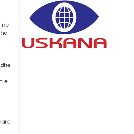
a në
dhe
 dhe
n e
parë