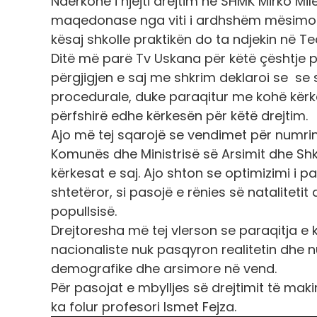
Ndërkohë i njejti drejtim në SHMK Mirko Mi
maqedonase nga viti i ardhshëm mësimor d
kësaj shkolle praktikën do ta ndjekin në Te
Ditë më parë Tv Uskana për këtë çështje p
përgjigjen e saj me shkrim deklaroi se se s
procedurale, duke paraqitur me kohë kërke
përfshirë edhe kërkesën për këtë drejtim.
Ajo më tej sqarojë se vendimet për numri
Komunës dhe Ministrisë së Arsimit dhe Sh
kërkesat e saj. Ajo shton se optimizimi i 
shtetëror, si pasojë e rënies së nataliteti
popullsisë.
Drejtoresha më tej vlerson se paraqitja e 
nacionaliste nuk pasqyron realitetin dhe n
demografike dhe arsimore në vend.
Për pasojat e mbylljes së drejtimit të ma
ka folur profesori Ismet Fejza.