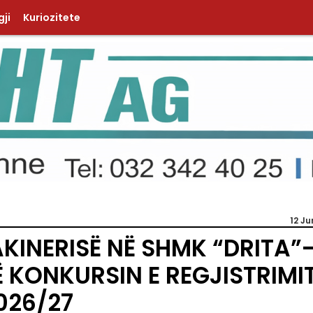
ji
Kuriozitete
12 Ju
AKINERISË NË SHMK “DRITA”
KONKURSIN E REGJISTRIMI
026/27