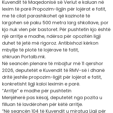
Kuvendit të Maqedonisë së Veriut e kaluan në
lexim të parë Propozim-ligjin për lojërat e fatit,
me të cilat parashikohet që kazinotë të
largohen së paku 500 metra larg shkollave, por
kjo nuk vlen për bastoret. Për pushtetin kjo është
një arritje e madhe, ndërsa për opozitën ligji
duhet të jetë më rigoroz. Antibixhozi kërkon
mbyllje të plotë të lojërave të fatit,
shkruan
Portalb.mk
.
Në
seancën
plenare të mbajtur më 11 qershor
2026, deputetët e Kuvendit të RMV-së i dhanë
dritë jeshile propozim-ligjit për lojërat e fatit,
konkretisht ligji kaloi leximin e parë.
“Arritje” e madhe për pushtetin
Menjëherë pas kësaj, deputetët nga pozita u
filluan të lavdërohen për këtë arritje.
“Në seancën 104 të Kuvendit u miratua Ligji për