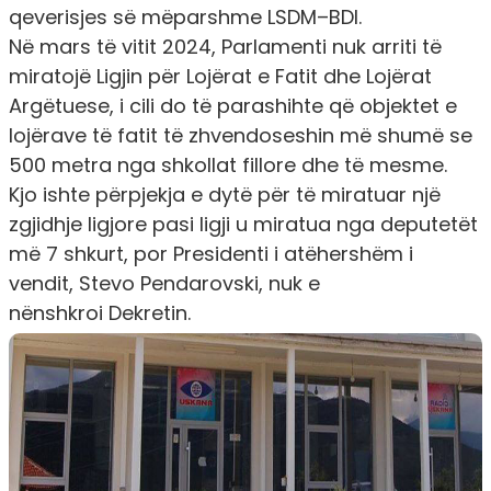
qeverisjes së mëparshme LSDM–BDI.
Në mars të vitit 2024, Parlamenti nuk arriti të
miratojë Ligjin për Lojërat e Fatit dhe Lojërat
Argëtuese, i cili do të parashihte që objektet e
lojërave të fatit të zhvendoseshin më shumë se
500 metra nga shkollat fillore dhe të mesme.
Kjo ishte përpjekja e dytë për të miratuar një
zgjidhje ligjore pasi ligji u miratua nga deputetët
më 7 shkurt, por Presidenti i atëhershëm i
vendit, Stevo Pendarovski,
nuk e
nënshkroi
Dekretin.