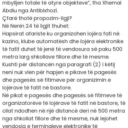
mbylljen totale të atyre objekteve”, tha Xhemal
Abdiu nga Antibixhozi.
Çfarë thotë propozim-ligji?
Në
Nenin 24
të ligjit thuhet:
Hapsirat afariste ku organizohen lojëra fati në
kazino, klube automatësh dhe lojëra elektronike
të fatit duhet të jenë të vendosura së paku 500
metra larg shkollave fillore dhe të mesme.
Kushti për distancën nga paragrafi (2) i këtij
neni nuk vlen për hapjen e pikave të pagesës
dhe pagesës së fitimeve për organizimin e
lojërave të fatit në
bastore
.
Në pikat e pagesës dhe pagesës së fitimeve të
organizatorëve të lojërave të fatit në bastore, të
cilat ndodhen në një distancë deri në 500 metra
nga shkollat fillore dhe të mesme, nuk lejohet
vendosja e terminaleve elektronike të