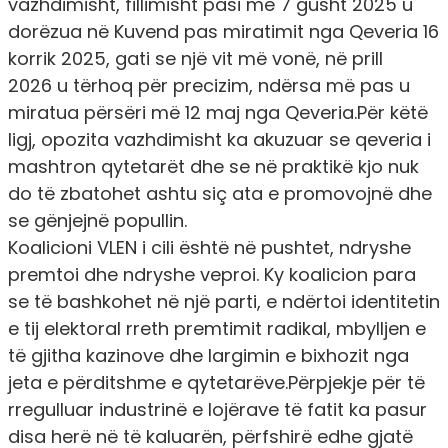
vazhdimisht, fillimisht pasi më
7 gusht 2025
u
dorëzua në Kuvend pas miratimit nga Qeveria
16
korrik 2025,
gati se një vit më vonë, në
prill
2026
u tërhoq për precizim, ndërsa më pas u
miratua përsëri më 1
2 maj
nga Qeveria.Për këtë
ligj, opozita vazhdimisht ka
akuzuar
se qeveria i
mashtron qytetarët dhe se në praktikë kjo nuk
do të zbatohet ashtu siç ata e promovojnë dhe
se
gënjejnë
popullin.
Koalicioni VLEN i cili është në pushtet, ndryshe
premtoi dhe ndryshe veproi. Ky koalicion para
se të
bashkohet
në një parti, e ndërtoi identitetin
e tij elektoral rreth
premtimit
radikal, mbylljen e
të gjitha kazinove dhe largimin e bixhozit nga
jeta e përditshme e qytetarëve.Përpjekje për të
rregulluar industrinë e lojërave të fatit ka pasur
disa herë në të kaluarën, përfshirë edhe gjatë