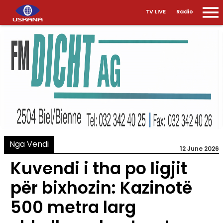
TV LIVE
Radio
Nga Vendi
12 June 2026
Kuvendi i tha po ligjit
për bixhozin: Kazinotë
500 metra larg