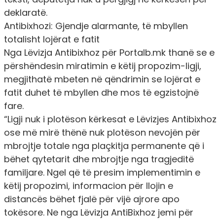
deklaratë.
Antibixhozi: Gjendje alarmante, të mbyllen
totalisht lojërat e fatit
Nga
Lëvizja Antibixhoz
për
Portalb.mk
thanë se e
përshëndesin miratimin e këtij propozim-ligji,
megjithatë mbeten në qëndrimin se lojërat e
fatit duhet të mbyllen dhe mos të egzistojnë
fare.
“Ligji nuk i plotëson kërkesat e Lëvizjes Antibixhoz
ose më mirë thënë nuk plotëson nevojën për
mbrojtje totale nga plaçkitja permanente që i
bëhet qytetarit dhe mbrojtje nga tragjeditë
familjare. Ngel që të presim implementimin e
këtij propozimi, informacion për llojin e
distancës bëhet fjalë për vijë ajrore apo
tokësore. Ne nga Lëvizja AntiBixhoz jemi për