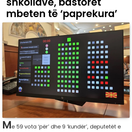
shkollave, bastoret
mbeten të ‘paprekura’
M
e 59 vota ‘për’ dhe 9 ‘kundër’, deputetët e