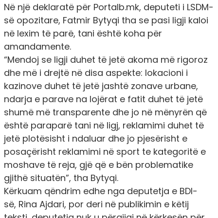
Në një deklaratë për
Portalb.mk
, deputeti i LSDM-
së opozitare,
Fatmir Bytyqi
tha se pasi ligji kaloi
në lexim të parë, tani është koha për
amandamente.
“Mendoj se ligji duhet të jetë akoma më rigoroz
dhe më i drejtë në disa aspekte: lokacioni i
kazinove duhet të jetë jashtë zonave urbane,
ndarja e parave na lojërat e fatit duhet të jetë
shumë më transparente dhe jo në mënyrën që
është paraparë tani në ligj, reklamimi duhet të
jetë plotësisht i ndaluar dhe jo pjesërisht e
posaçërisht reklamimi në sport te kategoritë e
moshave të reja, gjë që e bën problematike
gjithë situatën”, tha
Bytyqi
.
Kërkuam qëndrim edhe nga deputetja e BDI-
së,
Rina Ajdari
, por deri në publikimin e këtij
teksti, deputetja nuk u përgjigj në kërkesën për