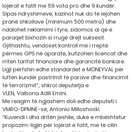
lojërat e fatit me 59 vota pro dhe 9 kundër.
Sipas ndryshimeve, kazinot nuk do të lejohen
pranë shkollave (minimum 500 metra) dhe
ndalohet reklamimi i tyre, sidomos ai që e
paraqet bixhozin si rrugë drejt suksesit.
Gjithashtu, vendoset kontroll më i rreptë
përmes GPS në aparate, kufizohen licencat dhe
rriten tarifat financiare dhe garancitë bankare.
Ligji përfshin edhe standardet e MONEYVAL për
luftën kundër pastrimit të parave dhe financimit
të terrorizmit”,
shkroi
deputetja e
VLEN,
Valbona
Adili Emini
.
Me reagim të ngjashëm doli edhe deputeti i
VMRO-DPMNE-së,
Antonio
Milloshoski
.
“Kuvendi i dha dritën jeshile, duke e mbështetur
propozim-ligjin për lojërat e fatit, me të cilin