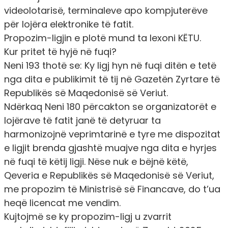
videolotarisë, terminaleve apo kompjuterëve
për lojëra elektronike të fatit.
Propozim-ligjin e plotë mund ta lexoni
KËTU
.
Kur pritet të hyjë në fuqi?
Neni 193 thotë se: Ky ligj hyn në fuqi ditën e tetë
nga dita e publikimit të tij në Gazetën Zyrtare të
Republikës së Maqedonisë së Veriut.
Ndërkaq Neni 180 përcakton se organizatorët e
lojërave të fatit janë të detyruar ta
harmonizojnë veprimtarinë e tyre me dispozitat
e ligjit
brenda gjashtë muajve nga dita e hyrjes
në fuqi të këtij ligji
. Nëse nuk e bëjnë këtë,
Qeveria e Republikës së Maqedonisë së Veriut,
me propozim të Ministrisë së Financave, do t’ua
heqë licencat me vendim.
Kujtojmë se ky propozim-ligj u zvarrit