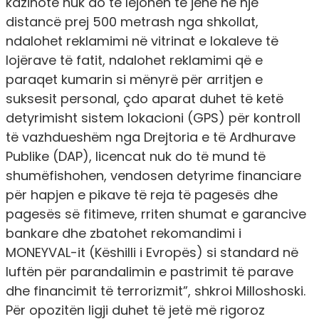
kazinotë nuk do të lejohen të jenë në një
distancë prej 500 metrash nga shkollat,
ndalohet reklamimi në vitrinat e lokaleve të
lojërave të fatit, ndalohet reklamimi që e
paraqet kumarin si mënyrë për arritjen e
suksesit personal, çdo aparat duhet të ketë
detyrimisht sistem lokacioni (GPS) për kontroll
të vazhdueshëm nga Drejtoria e të Ardhurave
Publike (DAP), licencat nuk do të mund të
shumëfishohen, vendosen detyrime financiare
për hapjen e pikave të reja të pagesës dhe
pagesës së fitimeve, rriten shumat e garancive
bankare dhe zbatohet rekomandimi i
MONEYVAL-it (Këshilli i Evropës) si standard në
luftën për parandalimin e pastrimit të parave
dhe financimit të terrorizmit”,
shkroi
Milloshoski
.
Për opozitën ligji duhet të jetë më rigoroz