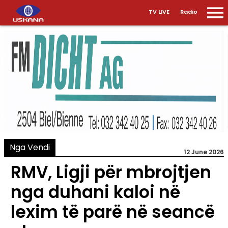
TV LIVE
Radio
Nga Vendi
12 June 2026
RMV, Ligji për mbrojtjen
nga duhani kaloi në
lexim të parë në seancë