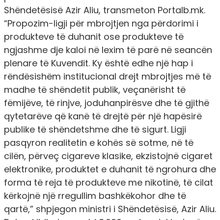
Shëndetësisë Azir Aliu, transmeton
Portalb.mk.
“Propozim-ligji për mbrojtjen nga përdorimi i
produkteve të duhanit ose produkteve të
ngjashme dje kaloi në lexim të parë në seancën
plenare të Kuvendit. Ky është edhe një hap i
rëndësishëm institucional drejt mbrojtjes më të
madhe të shëndetit publik, veçanërisht të
fëmijëve, të rinjve, joduhanpirësve dhe të gjithë
qytetarëve që kanë të drejtë për një hapësirë
publike të shëndetshme dhe të sigurt. Ligji
pasqyron realitetin e kohës së sotme, në të
cilën, përveç cigareve klasike, ekzistojnë cigaret
elektronike, produktet e duhanit të ngrohura dhe
forma të reja të produkteve me nikotinë, të cilat
kërkojnë një rregullim bashkëkohor dhe të
qartë,”
shpjegon ministri i Shëndetësisë, Azir Aliu.