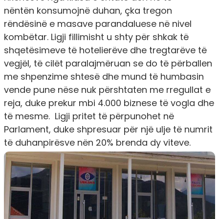
nëntën
konsumojnë duhan
, çka tregon
rëndësinë e masave parandaluese në nivel
kombëtar. Ligji fillimisht
u shty për shkak të
shqetësimeve të hotelierëv
e dhe tregtarëve të
vegjël, të cilët
paralajmëruan se do të përballen
me shpenzime shtesë
dhe mund të humbasin
vende pune nëse nuk përshtaten me rregullat e
reja, duke
prekur mbi 4.000 biznese të vogla
dhe
të mesme. Ligji pritet të përpunohet në
Parlament, duke shpresuar për një ulje të numrit
të duhanpirësve
nën 20% brenda dy viteve.