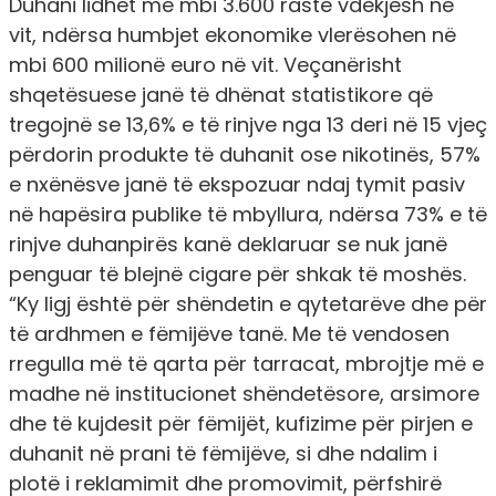
Duhani lidhet me
mbi 3.600 raste vdekjesh në
vit,
ndërsa humbjet ekonomike vlerësohen në
mbi 600 milionë euro në vit. Veçanërisht
shqetësuese janë të dhënat statistikore që
tregojnë se
13,6% e të rinjve nga 13 deri në 15 vjeç
përdorin produkte të duhanit ose nikotinës
, 57%
e nxënësve janë të ekspozuar ndaj tymit pasiv
në hapësira publike të mbyllura, ndërsa
73% e të
rinjve duhanpirës
kanë deklaruar se nuk janë
penguar të blejnë cigare për shkak të moshës.
“Ky ligj është për shëndetin e qytetarëve dhe për
të ardhmen e fëmijëve tanë. Me të vendosen
rregulla më të qarta për tarracat, mbrojtje më e
madhe në institucionet shëndetësore, arsimore
dhe të kujdesit për fëmijët, kufizime për pirjen e
duhanit në prani të fëmijëve, si dhe ndalim i
plotë i reklamimit dhe promovimit, përfshirë