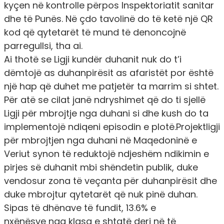
kyçen në kontrolle përpos Inspektoriatit sanitar
dhe të Punës. Në çdo tavolinë do të ketë një QR
kod që qytetarët të mund të denoncojnë
parregullsi, tha ai.
Ai thotë se
Ligji kundër duhanit nuk do t’i
dëmtojë as duhanpirësit as afaristët
por është
një hap që duhet me patjetër ta marrim si shtet.
Për atë se cilat janë ndryshimet që do ti sjellë
Ligji për mbrojtje nga duhani si dhe kush do ta
implementojë ndiqeni episodin e plotë.
Projektligji
për mbrojtjen nga duhani
në Maqedoninë e
Veriut
synon të reduktojë ndjeshëm ndikimin e
pirjes së duhanit
mbi shëndetin publik, duke
vendosur zona të veçanta për duhanpirësit dhe
duke mbrojtur qytetarët që nuk pinë duhan.
Sipas të dhënave të fundit
, 13.6% e
nxënësve
nga klasa e shtatë deri në të