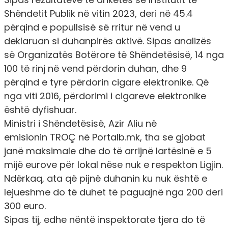
Shëndetit Publik në vitin 2023,
deri në 45.4
përqind e popullsisë së rritur në vend u
deklaruan si duhanpirës aktivë.
Sipas analizës
së Organizatës Botërore të Shëndetësisë, 14 nga
100 të rinj në vend përdorin duhan, dhe 9
përqind e tyre përdorin cigare elektronike. Që
nga viti 2016, përdorimi i cigareve elektronike
është dyfishuar.
Ministri i Shëndetësisë, Azir Aliu në
emisionin
TROÇ në Portalb.mk
, tha se gjobat
janë maksimale dhe
do të arrijnë lartësinë e 5
mijë eurove
për lokal nëse nuk e respekton Ligjin.
Ndërkaq, ata që pijnë duhanin ku nuk është e
lejueshme
do të duhet të paguajnë nga 200 deri
300 euro.
Sipas tij, edhe nëntë inspektorate tjera do të