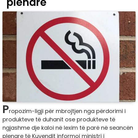
plenare
P
ropozim-ligji për mbrojtjen nga përdorimi i
produkteve të duhanit ose produkteve të
ngjashme dje kaloi në lexim të parë në seancën
plenare të Kuvendit informoi ministri i