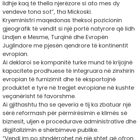
lidhje kaq të thella njerëzore si ato mes dy
vendeve tona sot”, tha Mickoski.
Kryeministri maqedonas theksoi pozicionin
gjeografik të vendit si një portë natyrore që lidh
Lindjen e Mesme, Turqinë dhe Evropën
Juglindore me pjesën qendrore të kontinentit
evropian.
Ai deklaroi se kompanitë turke mund të krijojnë
kapacitete prodhuese të integruara në zinxhirin
evropian të furnizimit dhe të eksportojnë
produktet e tyre në tregjet evropiane në kushte
veçanërisht të favorshme.
Ai gjithashtu tha se qeveria e tij ka zbatuar një
sërë reformash për përmirësimin e klimës së
biznesit, uljen e procedurave administrative dhe
digjitalizimin e shërbimeve publike.
“Vendi im po shndërrohet në një shtet që ofron