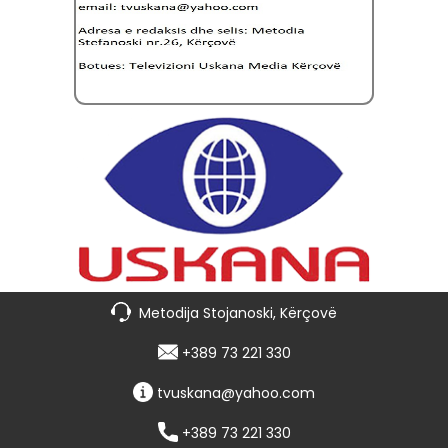
Metodija Stojanoski, Kërçovë
+389 73 221 330
tvuskana@yahoo.com
+389 73 221 330