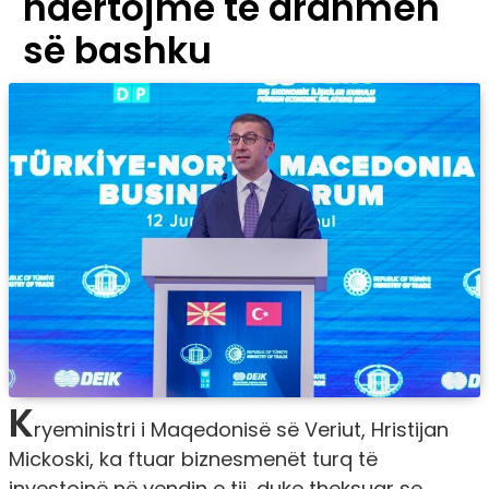
ndërtojmë të ardhmen
së bashku
K
ryeministri i Maqedonisë së Veriut, Hristijan
Mickoski, ka ftuar biznesmenët turq të
investojnë në vendin e tij, duke theksuar se