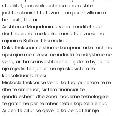
stabilitet, parashikueshmëri dhe kushte
jashtëzakonisht të favorshme për zhvillimin e
biznesit”, tha ai.
Ai shtoi se Maqedonia e Veriut renditet ndër
destinacionet më konkurruese të biznesit në
rajonin e Ballkanit Perëndimor.
Duke theksuar se shumë kompani turke tashmë
operojnë me sukses në industri të ndryshme në
vend, ai tha se investitorët e rinj do të hyjnë në
një mjedis të njohur me një ekosistem të
konsoliduar biznesi.
Mickoski theksoi se vendi ka fuqi punëtore të re
dhe të arsimuar, sistem financiar të
qëndrueshëm dhe zona moderne teknologjike
të gatshme për të mbështetur kapitalin e huaj.
Ai bëri të ditur se qeveria ka përgatitur një