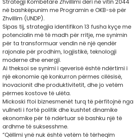
Strategji Kombëtare Zhvillimi deri në vitin 2044
në bashkëpunim me Programin e OKB-së për
Zhvillim (UNDP).
Sipas tij, strategjia identifikon 13 fusha kyçe me
potencialin më të madh për rritje, me synimin
për ta transformuar vendin në një qendër
rajonale për prodhim, logjistikë, teknologji
moderne dhe energji.
Ai theksoi se synimi i qeverisë është ndërtimi i
një ekonomie që konkurron përmes cilësisë,
inovacionit dhe produktivitetit, dhe jo vetëm
përmes kostove të ulëta.
Mickoski ftoi biznesmenët turq të përfitojnë nga
vullneti i fortë politik dhe kushtet dinamike
ekonomike për të ndërtuar së bashku një të
ardhme të suksesshme.
“Qëllimi ynë nuk është vetëm të tërheqim