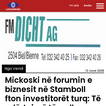
TV LIVE
Radio
Nga Vendi
12 June 2026
Mickoski në forumin e
biznesit në Stamboll
fton investitorët turq: Të