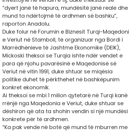
“dyert janë të hapura, mundësitë janë reale dhe
mund ta ndërtojmë të ardhmen së bashku”,
raporton Anadolu.
Duke folur në Forumin e Biznesit Turqi-Maqedoni
e Veriut në Stamboll, të organizuar nga Bordi i
Marrëdhënieve të Jashtme Ekonomike (DEIK),
Mickoski theksoi se Turqia ishte ndër vendet e
para që njohu pavarësinë e Maqedonisë së
Veriut në vitin 1991, duke shtuar se miqësia
politike duhet të përkthehet në bashkëpunim
konkret ekonomik.
Ai theksoi se mbi 1 milion qytetarë në Turqi kanë
rrënjë nga Maqedonia e Veriut, duke shtuar se
dëshiron që ata ta shohin vendin si një mundësi
konkrete për të ardhmen.
“Ka pak vende në botë që mund të mburren me