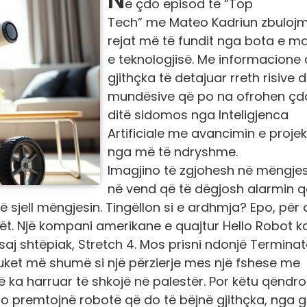
ë çdo episod të “Top
Tech” me Mateo Kadriun zbulojm
rejat më të fundit nga bota e m
e teknologjisë. Me informacione
gjithçka të detajuar rreth risive 
mundësive që po na ofrohen çd
ditë sidomos nga Inteligjenca
Artificiale me avancimin e proje
nga më të ndryshme.
Imagjino të zgjohesh në mëngjes
në vend që të dëgjosh alarmin q
të sjell mëngjesin. Tingëllon si e ardhmja? Epo, për 
ët.
Një kompani amerikane e quajtur Hello Robot k
 saj shtëpiak, Stretch 4. Mos prisni ndonjë Terminat
duket më shumë si një përzierje mes një fshese me
që ka harruar të shkojë në palestër.
Por këtu qëndr
o premtojnë robotë që do të bëjnë gjithçka, nga g