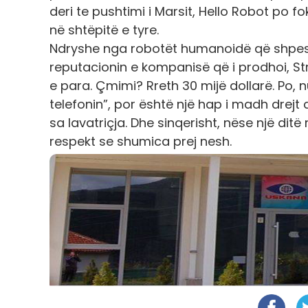
deri te pushtimi i Marsit, Hello Robot po 
në shtëpitë e tyre.
Ndryshe nga robotët humanoidë që shpesh
reputacionin e kompanisë që i prodhoi, Stre
e para.
Çmimi? Rreth 30 mijë dollarë. Po, 
telefonin”, por është një hap i madh drejt
sa lavatriçja.
Dhe sinqerisht, nëse një dit
respekt se shumica prej nesh.