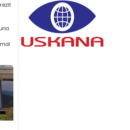
rëzit
uria
rmal