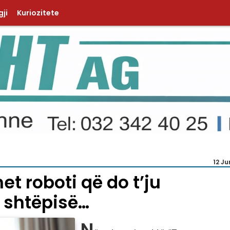
ji
Kuriozitete
12 Ju
et roboti që do t’ju
 shtëpisë…
N