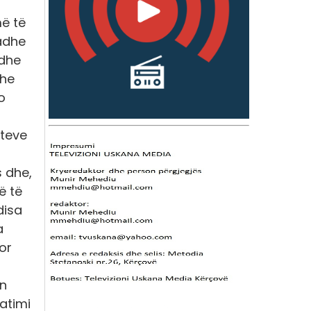
ë të
adhe
 dhe
dhe
o
kteve
 dhe,
ë të
disa
a
or
on
atimi