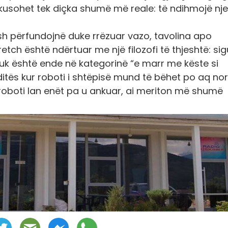
fokusohet tek diçka shumë më reale: të ndihmojë nje
 përfundojnë duke rrëzuar vazo, tavolina apo
tch është ndërtuar me një filozofi të thjeshtë: sig
nuk është ende në kategorinë “e marr me këste si
 ditës kur roboti i shtëpisë mund të bëhet po aq no
ë roboti lan enët pa u ankuar, ai meriton më shumë