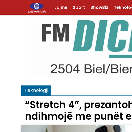
Lajme
Sport
ShowBiz
Teknolog
Teknologji
“Stretch 4”, prezantoh
ndihmojë me punët e