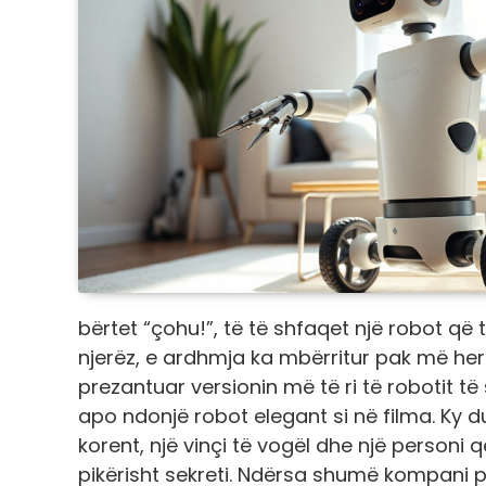
bërtet “çohu!”, të të shfaqet një robot që 
njerëz, e ardhmja ka mbërritur pak më her
prezantuar versionin më të ri të robotit të
apo ndonjë robot elegant si në filma. Ky 
korent, një vinçi të vogël dhe një personi 
pikërisht sekreti. Ndërsa shumë kompani p