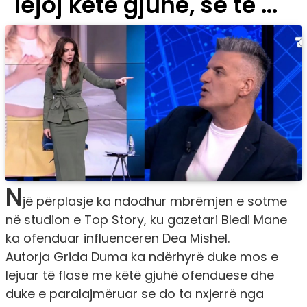
lejoj këtë gjuhë, se të ...
N
jë përplasje ka ndodhur mbrëmjen e sotme
në studion e Top Story, ku gazetari Bledi Mane
ka ofenduar influenceren Dea Mishel.
Autorja Grida Duma ka ndërhyrë duke mos e
lejuar të flasë me këtë gjuhë ofenduese dhe
duke e paralajmëruar se do ta nxjerrë nga