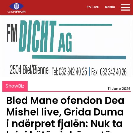
TV LIVE
Radio
ShowBiz
11 June 2026
Bled Mane ofendon Dea
Mishel live, Grida Duma
i ndërpret fjalën: Nuk ta