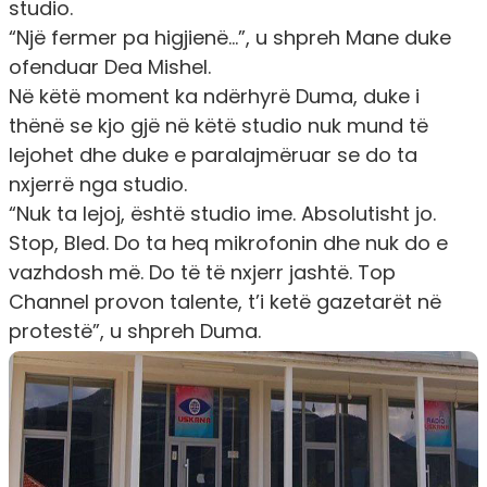
studio.
“Një fermer pa higjienë…”,
u shpreh Mane duke
ofenduar Dea Mishel.
Në këtë moment ka ndërhyrë Duma, duke i
thënë se kjo gjë në këtë studio nuk mund të
lejohet dhe duke e paralajmëruar se do ta
nxjerrë nga studio.
“Nuk ta lejoj, është studio ime. Absolutisht jo.
Stop, Bled. Do ta heq mikrofonin dhe nuk do e
vazhdosh më. Do të të nxjerr jashtë. Top
Channel provon talente, t’i ketë gazetarët në
protestë”,
u shpreh Duma.