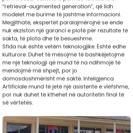
“retrieval-augmented generation”, që lidh
modelet me burime të jashtme informacioni.
Megjithatë, ekspertët paralajmërojnë se ende
nuk ekziston një garanci e plotë për rezultate të
sakta, të plota dhe të besueshme.
Sfida nuk është vetëm teknologjike. Është edhe
kulturore. Duhet të mësojmë të bashkëjetojmë
me një teknologji që mund të na ndihmojë të
mendojmë më shpejt, por jo
domosdoshmërisht më saktë. Inteligjenca
Artificiale mund të jetë një asistente e vlefshme,
por nuk duhet të kthehet në autoritetin final të
së vërtetës.