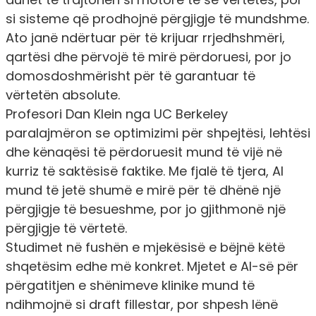
si sisteme që prodhojnë përgjigje të mundshme.
Ato janë ndërtuar për të krijuar rrjedhshmëri,
qartësi dhe përvojë të mirë përdoruesi, por jo
domosdoshmërisht për të garantuar të
vërtetën absolute.
Profesori Dan Klein nga UC Berkeley
paralajmëron se optimizimi për shpejtësi, lehtësi
dhe kënaqësi të përdoruesit mund të vijë në
kurriz të saktësisë faktike. Me fjalë të tjera, AI
mund të jetë shumë e mirë për të dhënë një
përgjigje të besueshme, por jo gjithmonë një
përgjigje të vërtetë.
Studimet në fushën e mjekësisë e bëjnë këtë
shqetësim edhe më konkret. Mjetet e AI-së për
përgatitjen e shënimeve klinike mund të
ndihmojnë si draft fillestar, por shpesh lënë