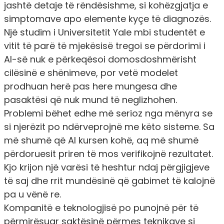
jashtë detaje të rëndësishme, si kohëzgjatja e
simptomave apo elemente kyçe të diagnozës.
Një studim i Universitetit Yale mbi studentët e
vitit të parë të mjekësisë tregoi se përdorimi i
AI-së nuk e përkeqësoi domosdoshmërisht
cilësinë e shënimeve, por vetë modelet
prodhuan herë pas here mungesa dhe
pasaktësi që nuk mund të neglizhohen.
Problemi bëhet edhe më serioz nga mënyra se
si njerëzit po ndërveprojnë me këto sisteme. Sa
më shumë që AI kursen kohë, aq më shumë
përdoruesit priren të mos verifikojnë rezultatet.
Kjo krijon një varësi të heshtur ndaj përgjigjeve
të saj dhe rrit mundësinë që gabimet të kalojnë
pa u vënë re.
Kompanitë e teknologjisë po punojnë për të
përmirësuar saktësinë përmes teknikave si