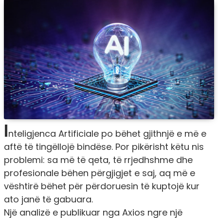
I
nteligjenca Artificiale po bëhet gjithnjë e më e
aftë të tingëllojë bindëse. Por pikërisht këtu nis
problemi: sa më të qeta, të rrjedhshme dhe
profesionale bëhen përgjigjet e saj, aq më e
vështirë bëhet për përdoruesin të kuptojë kur
ato janë të gabuara.
Një analizë e publikuar nga Axios ngre një