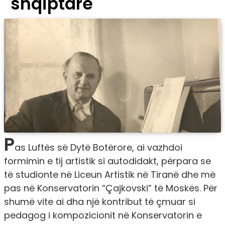
shqiptare
P
as Luftës së Dytë Botërore, ai vazhdoi
formimin e tij artistik si autodidakt, përpara se
të studionte në Liceun Artistik në Tiranë dhe më
pas në Konservatorin “Çajkovski” të Moskës. Për
shumë vite ai dha një kontribut të çmuar si
pedagog i kompozicionit në Konservatorin e