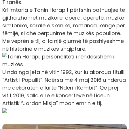
Tiranës.
Krijimtaria e Tonin Harapit përfshin pothuajse të
gjitha zhanret muzikore: opera, operetë, muzikë
simfonike, korale e skenike, romanca, këngë për
fëmijë, si dhe përpunime të muzikës popullore.
Me veprën e tij, ai la një gjurmë të pashlyeshme
në historinë e muzikës shqiptare.
U nda nga jeta në vitin 1992, kur iu akordua titulli
“Artist i Popullit”. Ndërsa më 4 maj 2016 u nderua
me dekoratën e lartë “Nderi i Kombit”. Që prej
vitit 2019, salla e re e koncerteve në Liceun
Artistik “Jordan Misja” mban emrin e tij.