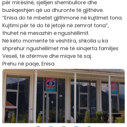
për mirësinë, sjelljen shembullore dhe
buzëqeshjen që ua dhuronte të gjithëve.
“Enisa do të mbetet gjithmonë në kujtimet tona.
Kujtimi për të do të jetojë në zemrat tona”,
thuhet në mesazhin e ngushëllimit.
Në këto momente të vështira, shkolla u ka
shprehur ngushëllimet më të sinqerta familjes
Veseli, të afërmve dhe miqve të saj.
Prehu në paqe, Enisa