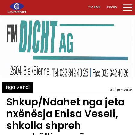
TV LIVE
Radio
Nga Vendi
3 June 2026
Shkup/Ndahet nga jeta
nxënësja Enisa Veseli,
shkolla shpreh