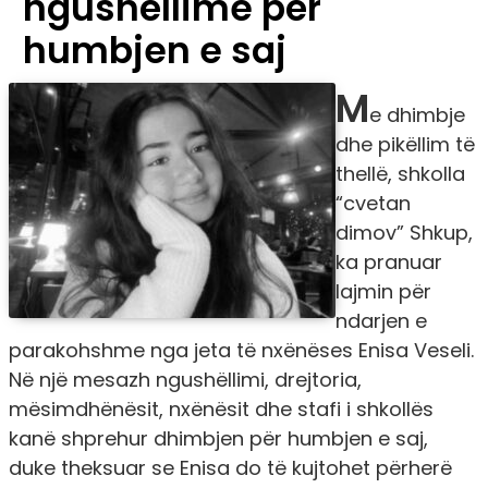
ngushëllime për
humbjen e saj
M
e dhimbje
dhe pikëllim të
thellë, shkolla
“cvetan
dimov” Shkup,
ka pranuar
lajmin për
ndarjen e
parakohshme nga jeta të nxënëses Enisa Veseli.
Në një mesazh ngushëllimi, drejtoria,
mësimdhënësit, nxënësit dhe stafi i shkollës
kanë shprehur dhimbjen për humbjen e saj,
duke theksuar se Enisa do të kujtohet përherë