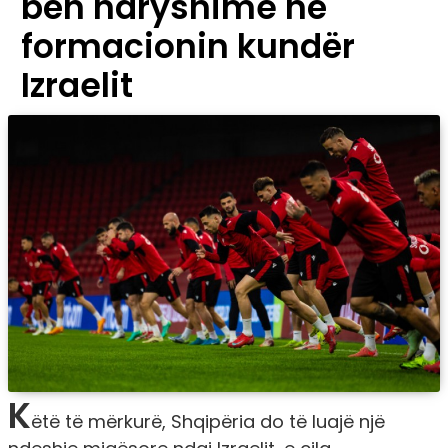
bën ndryshime në
formacionin kundër
Izraelit
K
ëtë të mërkurë, Shqipëria do të luajë një