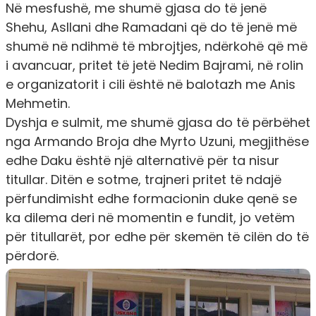
Në mesfushë, me shumë gjasa do të jenë
Shehu, Asllani dhe Ramadani që do të jenë më
shumë në ndihmë të mbrojtjes, ndërkohë që më
i avancuar, pritet të jetë Nedim Bajrami, në rolin
e organizatorit i cili është në balotazh me Anis
Mehmetin.
Dyshja e sulmit, me shumë gjasa do të përbëhet
nga Armando Broja dhe Myrto Uzuni, megjithëse
edhe Daku është një alternativë për ta nisur
titullar. Ditën e sotme, trajneri pritet të ndajë
përfundimisht edhe formacionin duke qenë se
ka dilema deri në momentin e fundit, jo vetëm
për titullarët, por edhe për skemën të cilën do të
përdorë.