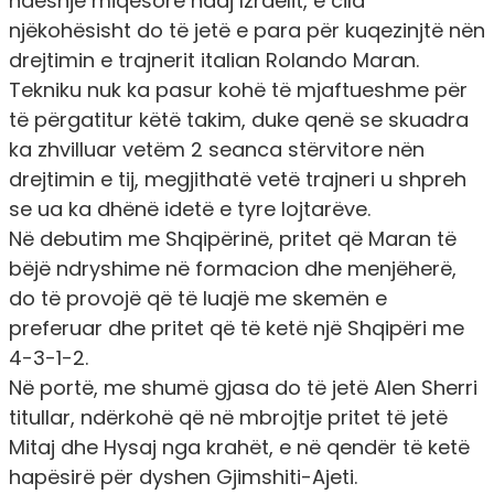
ndeshje miqësore ndaj Izraelit, e cila
njëkohësisht do të jetë e para për kuqezinjtë nën
drejtimin e trajnerit italian Rolando Maran.
Tekniku nuk ka pasur kohë të mjaftueshme për
të përgatitur këtë takim, duke qenë se skuadra
ka zhvilluar vetëm 2 seanca stërvitore nën
drejtimin e tij, megjithatë vetë trajneri u shpreh
se ua ka dhënë idetë e tyre lojtarëve.
Në debutim me Shqipërinë, pritet që Maran të
bëjë ndryshime në formacion dhe menjëherë,
do të provojë që të luajë me skemën e
preferuar dhe pritet që të ketë një Shqipëri me
4-3-1-2.
Në portë, me shumë gjasa do të jetë Alen Sherri
titullar, ndërkohë që në mbrojtje pritet të jetë
Mitaj dhe Hysaj nga krahët, e në qendër të ketë
hapësirë për dyshen Gjimshiti-Ajeti.