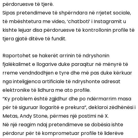
përdoruesve të tjerë.
Sipas pretendimeve të shpërndara në rrjetet sociale,
të mbështetura me video, ‘chatboti’ i Instagramit u
kishte lejuar disa përdoruesve të kontrollonin profile të
tjera gjatë ditëve të fundit.
Raportohet se hakerët arrinin të ndryshonin
fjalëkalimet e llogarive duke paraqitur në mënyrë të
rreme vendndodhjen e tyre dhe më pas duke kërkuar
nga inteligjenca artificiale të ndryshonte adresat
elektronike të lidhura me ato profile.
“Ky problem është zgjidhur dhe po ndërmarrim masa
për të siguruar llogaritë e prekura”, deklaroi zëdhënësi i
Metas, Andy Stone, përmes një postimi në X.
Në një reagim ndaj pretendimeve se dobësia ishte
përdorur për të komprometuar profile të liderëve