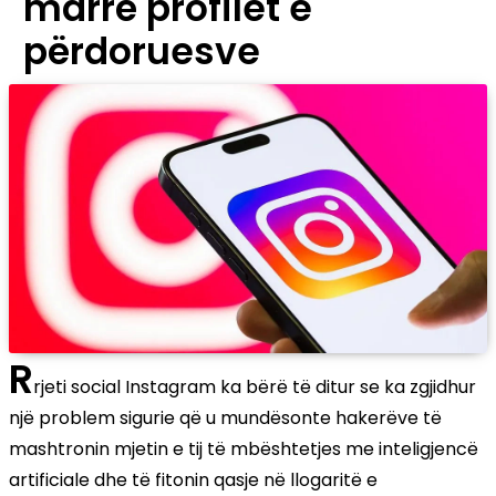
marrë profilet e
përdoruesve
R
rjeti social Instagram ka bërë të ditur se ka zgjidhur
një problem sigurie që u mundësonte hakerëve të
mashtronin mjetin e tij të mbështetjes me inteligjencë
artificiale dhe të fitonin qasje në llogaritë e