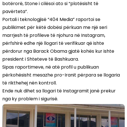
botërorë, Stone i cilësoi ato si “plotësisht të
pavërteta”.
Portali i teknologjisë “404 Media” raportoi se
publikimet për këtë dobësi përkuan me një seri
marrjesh të profileve të njohura në Instagram,
përfshirë edhe një llogari të verifikuar që ishte
përdorur nga Barack Obama gjatë kohës kur ishte
president i Shteteve të Bashkuara.
Sipas raportimeve, në atë profil u publikuan
përkohësisht mesazhe pro-Iranit përpara se llogaria
të rikthehej nën kontroll.
Ende nuk dihet sa llogari të Instagramit janë prekur
nga ky problem i sigurisë.