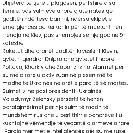
Dhjetëra të tjerë u plagosën, përfshirë disa
fëmijë, pas sulmeve ajrore gjatë natës që
goditën ndërtesa banimi, ndërsa ekipet e
emergjencës po kërkonin për të mbeturit nën
rrënoja në Kiev, pas shembjes së një godine 9-
katëshe.
Raketat dhe dronët goditën kryesisht Kievin,
qytetin qendror Dnipro dhe qytetet lindore
Poltava, Kharkiv dhe Zaporizhzhia. Alarmet për
sulme ajrore u aktivizuan në pjesën më të
madhe të Ukrainës në orët e para të së martës.
Sulmet vijnë pasi presidenti i Ukrainës
Volodymyr Zelensky përsëriti të hënën
paralajmërimet për një sulm të madh të
mundshëm rus dhe u bëri thirrje banorëve t’u
kushtojnë vëmendje të veçantë alarmeve ajrore.
“Paralajmërimet e inteligjencës për sulme ruse