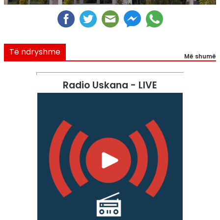
Të ndryshme
Më shumë
Radio Uskana - LIVE