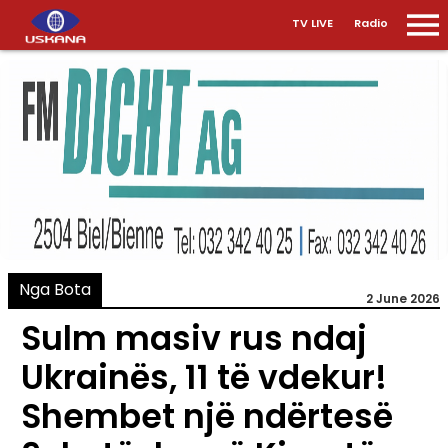
TV LIVE
Radio
Nga Bota
2 June 2026
Sulm masiv rus ndaj
Ukrainës, 11 të vdekur!
Shembet një ndërtesë