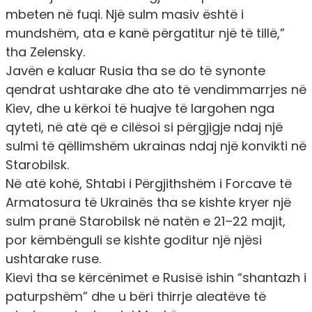
mbeten në fuqi. Një sulm masiv është i
mundshëm, ata e kanë përgatitur një të tillë,”
tha Zelensky.
Javën e kaluar Rusia tha se do të synonte
qendrat ushtarake dhe ato të vendimmarrjes në
Kiev, dhe u kërkoi të huajve të largohen nga
qyteti, në atë që e cilësoi si përgjigje ndaj një
sulmi të qëllimshëm ukrainas ndaj një konvikti në
Starobilsk.
Në atë kohë, Shtabi i Përgjithshëm i Forcave të
Armatosura të Ukrainës tha se kishte kryer një
sulm pranë Starobilsk në natën e 21–22 majit,
por këmbënguli se kishte goditur një njësi
ushtarake ruse.
Kievi tha se kërcënimet e Rusisë ishin “shantazh i
paturpshëm” dhe u bëri thirrje aleatëve të