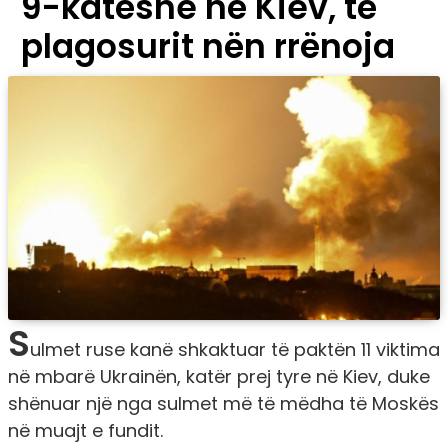
9-katëshe në Kiev, të
plagosurit nën rrënoja
S
ulmet ruse kanë shkaktuar të paktën 11 viktima
në mbarë Ukrainën, katër prej tyre në Kiev, duke
shënuar një nga sulmet më të mëdha të Moskës
në muajt e fundit.