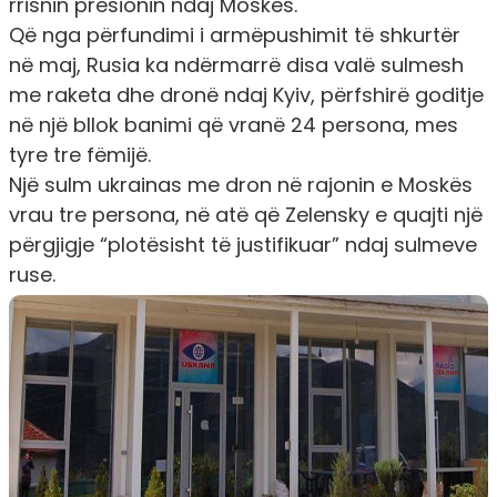
rrisnin presionin ndaj Moskës.
Që nga përfundimi i armëpushimit të shkurtër
në maj, Rusia ka ndërmarrë disa valë sulmesh
me raketa dhe dronë ndaj Kyiv, përfshirë goditje
në një bllok banimi që vranë 24 persona, mes
tyre tre fëmijë.
Një sulm ukrainas me dron në rajonin e Moskës
vrau tre persona, në atë që Zelensky e quajti një
përgjigje “plotësisht të justifikuar” ndaj sulmeve
ruse.