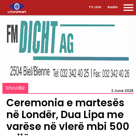
TV LIVE
Radio
ShowBiz
2 June 2026
Ceremonia e martesës
në Londër, Dua Lipa me
varëse në vlerë mbi 500