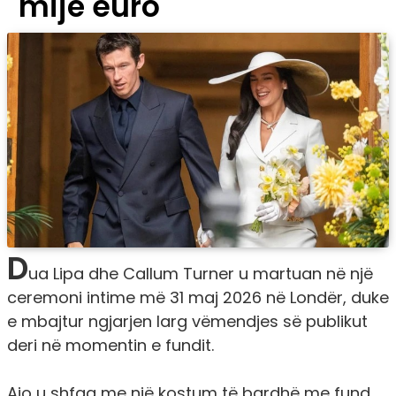
mijë euro
D
ua Lipa dhe Callum Turner u martuan në një
ceremoni intime më 31 maj 2026 në Londër, duke
e mbajtur ngjarjen larg vëmendjes së publikut
deri në momentin e fundit.
Ajo u shfaq me një kostum të bardhë me fund