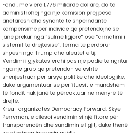
Fondi, me vlerë 1.776 miliardë dollarë, do të
administrohej nga një komision prej pesë
anëtarësh dhe synonte të shpërndante
kompensime për individë që pretendojnë se
janë prekur nga “sulme ligjore” ose “armatimi i
sistemit të drejtësisë”, terma të përdorur
shpesh nga Trump dhe aleatët e tij.
Vendimi i gjykatës erdhi pas një padie të ngritur
nga një grup që pretendon se është
shënjestruar për arsye politike dhe ideologjike,
duke argumentuar se përfituesit e mundshëm
të fondit nuk janë të përcaktuar në mënyrë të
drejtë.
Kreu i organizatës Democracy Forward, Skye
Perryman, e cilësoi vendimin si një fitore për
transparencën dhe sundimin e ligjit, duke thënë
se ai mbron interesin publik.