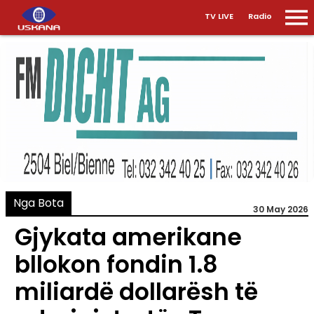
TV LIVE
Radio
Nga Bota
30 May 2026
Gjykata amerikane
bllokon fondin 1.8
miliardë dollarësh të