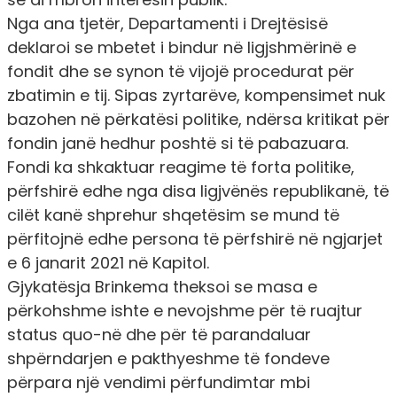
Nga ana tjetër, Departamenti i Drejtësisë
deklaroi se mbetet i bindur në ligjshmërinë e
fondit dhe se synon të vijojë procedurat për
zbatimin e tij. Sipas zyrtarëve, kompensimet nuk
bazohen në përkatësi politike, ndërsa kritikat për
fondin janë hedhur poshtë si të pabazuara.
Fondi ka shkaktuar reagime të forta politike,
përfshirë edhe nga disa ligjvënës republikanë, të
cilët kanë shprehur shqetësim se mund të
përfitojnë edhe persona të përfshirë në ngjarjet
e 6 janarit 2021 në Kapitol.
Gjykatësja Brinkema theksoi se masa e
përkohshme ishte e nevojshme për të ruajtur
status quo-në dhe për të parandaluar
shpërndarjen e pakthyeshme të fondeve
përpara një vendimi përfundimtar mbi