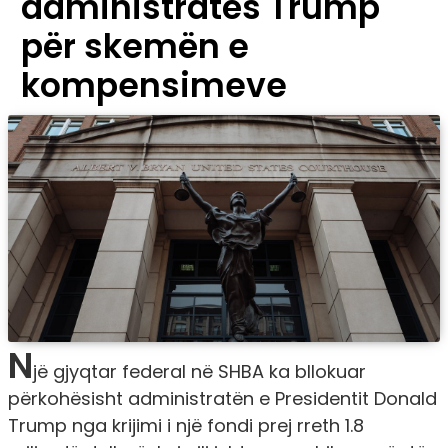
administratës Trump
për skemën e
kompensimeve
N
jë gjyqtar federal në SHBA ka bllokuar
përkohësisht administratën e Presidentit Donald
Trump nga krijimi i një fondi prej rreth 1.8