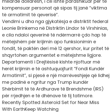
miliardë dollarësh, i cili ishte parashikuar për të
kompensuar personat që sipas tij janë “viktima
të armatimit të qeverisë”.
Vendimi u dha nga gjykatësja e distriktit federal
Leonie Brinkema në Distriktin Lindor të Virxhinias,
e cila ndaloi qeverinë të ndërmarrë çdo hap të
mëtejshëm për krijimin apo funksionimin e
fondit, të paktën deri më 12 qershor, kur pritet të
shqyrtohen argumentet e mëtejshme ligjore.
Departamenti i Drejtësisë kishte njoftuar më
herët krijimin e të ashtuquajturit “Fondi Kundër
Armatimit”, si pjesë e një marrëveshjeje që lidhej
me padinë e ngritur nga Trump kundër
Shërbimit të të Ardhurave të Brendshme (IRS)
për rrjedhjen e të dhënave të tij tatimore.
Recently Spotted Asteroid Set for Near Miss
With EarthKeep Watching