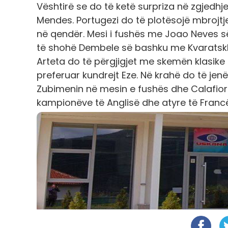
Vështirë se do të ketë surpriza në zgjedhj
Mendes. Portugezi do të plotësojë mbrojt
në qendër. Mesi i fushës me Joao Neves s
të shohë Dembele së bashku me Kvaratskh
Arteta do të përgjigjet me skemën klasik
preferuar kundrejt Eze. Në krahë do të j
Zubimenin në mesin e fushës dhe Calafiori,t
kampionëve të Anglisë dhe atyre të Francë