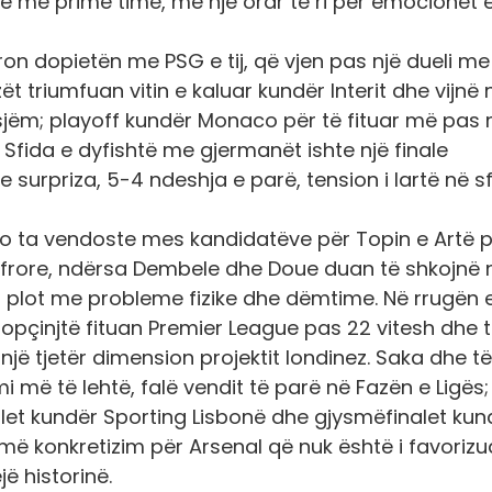
etë më prime time, me një orar të ri për emocionet 
on dopietën me PSG e tij, që vjen pas një dueli me
ët triumfuan vitin e kaluar kundër Interit dhe vijnë 
gjasjëm; playoff kundër Monaco për të fituar më pas
 Sfida e dyfishtë me gjermanët ishte një finale
surpriza, 5-4 ndeshja e parë, tension i lartë në s
do ta vendoste mes kandidatëve për Topin e Artë 
ifrore, ndërsa Dembele dhe Doue duan të shkojnë 
ti plot me probleme fizike dhe dëmtime. Në rrugën 
 Topçinjtë fituan Premier League pas 22 vitesh dhe t
 një tjetër dimension projektit londinez. Saka dhe të
mi më të lehtë, falë vendit të parë në Fazën e Ligës;
alet kundër Sporting Lisbonë dhe gjysmëfinalet kun
më konkretizim për Arsenal që nuk është i favorizu
jë historinë.