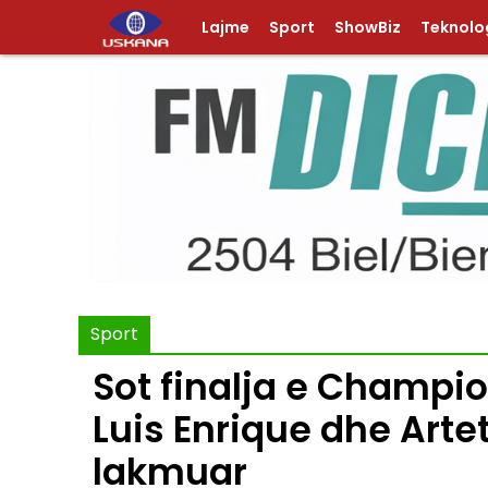
Lajme
Sport
ShowBiz
Teknolog
Sport
Sot finalja e Champi
Luis Enrique dhe Arte
lakmuar