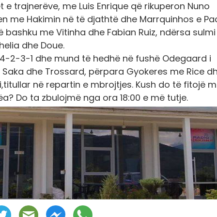
et e trajnerëve, me Luis Enrique që rikuperon Nuno
jen me Hakimin në të djathtë dhe Marrquinhos e P
ë bashku me Vitinha dhe Fabian Ruiz, ndërsa sulmi
elia dhe Doue.
e 4-2-3-1 dhe mund të hedhë në fushë Odegaard i
enë Saka dhe Trossard, përpara Gyokeres me Rice d
itullar në repartin e mbrojtjes. Kush do të fitojë 
a? Do ta zbulojmë nga ora 18:00 e më tutje.