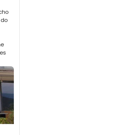
acho
 do
he
mes