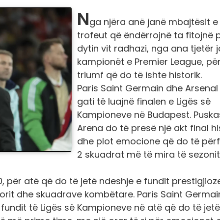
N
ga njëra anë janë mbajtësit e
trofeut që ëndërrojnë ta fitojnë 
dytin vit radhazi, nga ana tjetër 
kampionët e Premier League, për
triumf që do të ishte historik.
Paris Saint Germain dhe Arsenal
gati të luajnë finalen e Ligës së
Kampioneve në Budapest. Puska
Arena do të presë një akt final hi
dhe plot emocione që do të përf
2 skuadrat më të mira të sezonit
, për atë që do të jetë ndeshje e fundit prestigjioz
ërorit dhe skuadrave kombëtare. Paris Saint Germa
e fundit të Ligës së Kampioneve në atë që do të jetë