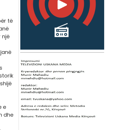
për të
janë
 një
 janë
s
storik
shijë
e e
in dhe