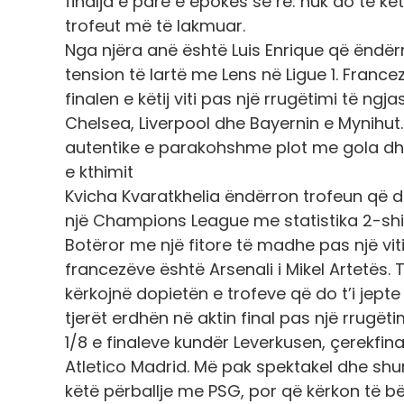
finalja e parë e epokës së re: nuk do të k
trofeut më të lakmuar.
Nga njëra anë është Luis Enrique që ëndërr
tension të lartë me Lens në Ligue 1. Francez
finalen e këtij viti pas një rrugëtimi të n
Chelsea, Liverpool dhe Bayernin e Mynihut.
autentike e parakohshme plot me gola dhe 
e kthimit
Kvicha Kvaratkhelia ëndërron trofeun që 
një Champions League me statistika 2-sh
Botëror me një fitore të madhe pas një vi
francezëve është Arsenali i Mikel Artetës.
kërkojnë dopietën e trofeve që do t’i jepte
tjerët erdhën në aktin final pas një rrugëti
1/8 e finaleve kundër Leverkusen, çerekfin
Atletico Madrid. Më pak spektakel dhe shu
këtë përballje me PSG, por që kërkon të bë