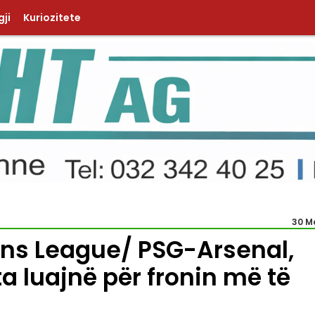
ji
Kuriozitete
30 M
ons League/ PSG-Arsenal,
ta luajnë për fronin më të