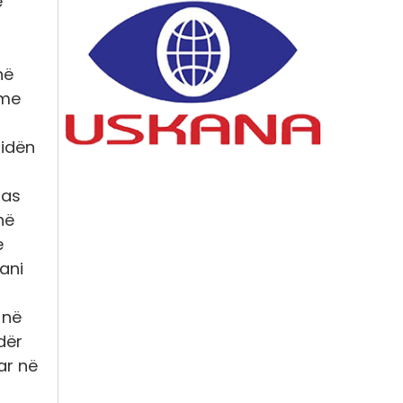
e
në
 me
fidën
pas
në
e
ani
 në
dër
ar në