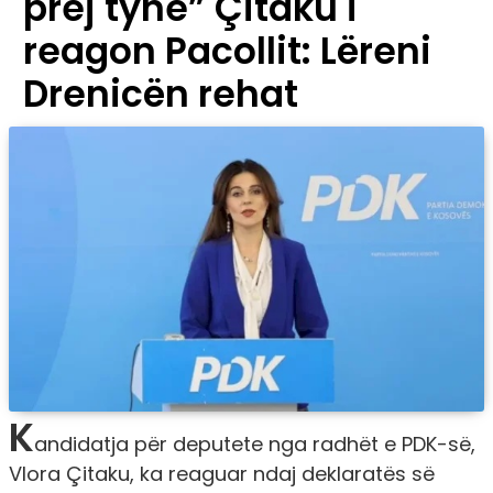
prej tyne” Çitaku i
reagon Pacollit: Lëreni
Drenicën rehat
K
andidatja për deputete nga radhët e PDK-së,
Vlora Çitaku, ka reaguar ndaj deklaratës së