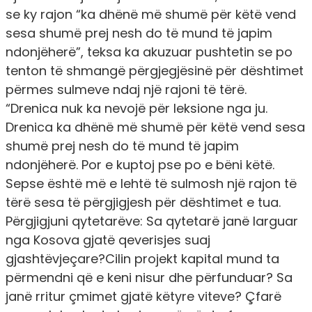
se ky rajon “ka dhënë më shumë për këtë vend
sesa shumë prej nesh do të mund të japim
ndonjëherë”, teksa ka akuzuar pushtetin se po
tenton të shmangë përgjegjësinë për dështimet
përmes sulmeve ndaj një rajoni të tërë.
“Drenica nuk ka nevojë për leksione nga ju.
Drenica ka dhënë më shumë për këtë vend sesa
shumë prej nesh do të mund të japim
ndonjëherë. Por e kuptoj pse po e bëni këtë.
Sepse është më e lehtë të sulmosh një rajon të
tërë sesa të përgjigjesh për dështimet e tua.
Përgjigjuni qytetarëve: Sa qytetarë janë larguar
nga Kosova gjatë qeverisjes suaj
gjashtëvjeçare?Cilin projekt kapital mund ta
përmendni që e keni nisur dhe përfunduar? Sa
janë rritur çmimet gjatë këtyre viteve? Çfarë