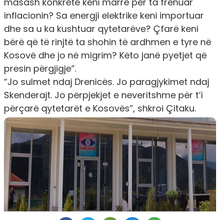
masash konkrete keni marrë për ta frenuar
inflacionin? Sa energji elektrike keni importuar
dhe sa u ka kushtuar qytetarëve? Çfarë keni
bërë që të rinjtë ta shohin të ardhmen e tyre në
Kosovë dhe jo në migrim? Këto janë pyetjet që
presin përgjigje”.
“Jo sulmet ndaj Drenicës. Jo paragjykimet ndaj
Skenderajt. Jo përpjekjet e neveritshme për t’i
përçarë qytetarët e Kosovës”, shkroi Çitaku.