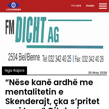
TV LIVE
Radio
Nga Rajoni
29 May 2026
“Nëse kanë ardhë me
mentalitetin e
Skenderajt, çka s’pritet