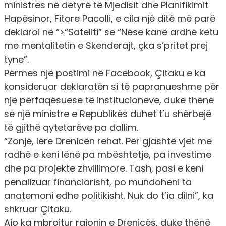
ministres në detyrë të Mjedisit dhe Planifikimit
Hapësinor, Fitore Pacolli, e cila një ditë më parë
deklaroi në
“>“Sateliti”
se “Nëse kanë ardhë këtu
me mentalitetin e Skenderajt, çka s’pritet prej
tyne”.
Përmes një postimi në Facebook, Çitaku e ka
konsideruar deklaratën si të papranueshme për
një përfaqësuese të institucioneve, duke thënë
se një ministre e Republikës duhet t’u shërbejë
të gjithë qytetarëve pa dallim.
“Zonjë, lëre Drenicën rehat. Për gjashtë vjet me
radhë e keni lënë pa mbështetje, pa investime
dhe pa projekte zhvillimore. Tash, pasi e keni
penalizuar financiarisht, po mundoheni ta
anatemoni edhe politikisht. Nuk do t’ia dilni”, ka
shkruar Çitaku.
Ajo ka mbrojtur rajonin e Drenicës, duke thënë