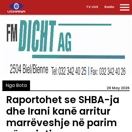
TV LIVE
Radio
Nga Bota
29 May 2026
Raportohet se SHBA-ja
dhe Irani kanë arritur
marrëveshje në parim