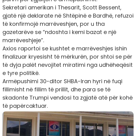
Sekretari amerikan i Thesarit, Scott Bessent,
gjatë një deklarate në Shtëpinë e Bardhë, refuzoi
të konfirmojë marrëveshjen, por u tha
gazetarëve se “ndoshta i kemi bazat e një
marrëveshjeje”.
Axios raportoi se kushtet e marrëveshjes ishin
finalizuar kryesisht të mërkurën, por shtoi se për
të dyja palët nevojitet miratimi nga udhëheqësit
e tyre politikë.
Armëpushimi 30-ditor SHBA-Iran hyri në fuqi
fillimisht në fillim të prillit, dhe para se të
skadonte Trumpi vendosi ta zgjatë atë për kohë
të papërcaktuar.