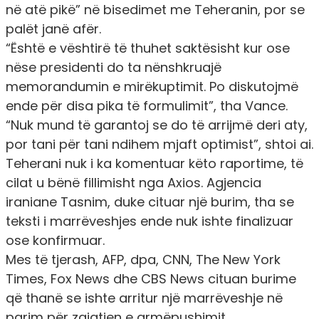
në atë pikë” në bisedimet me Teheranin, por se
palët janë afër.
“Është e vështirë të thuhet saktësisht kur ose
nëse presidenti do ta nënshkruajë
memorandumin e mirëkuptimit. Po diskutojmë
ende për disa pika të formulimit”, tha Vance.
“Nuk mund të garantoj se do të arrijmë deri aty,
por tani për tani ndihem mjaft optimist”, shtoi ai.
Teherani nuk i ka komentuar këto raportime, të
cilat u bënë fillimisht nga Axios. Agjencia
iraniane Tasnim, duke cituar një burim, tha se
teksti i marrëveshjes ende nuk ishte finalizuar
ose konfirmuar.
Mes të tjerash, AFP, dpa, CNN, The New York
Times, Fox News dhe CBS News cituan burime
që thanë se ishte arritur një marrëveshje në
parim për zgjatjen e armëpushimit.