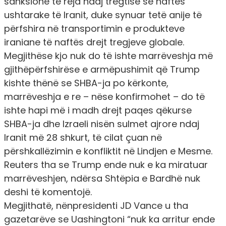
sanksione të reja ndaj tregtisë së naftës
ushtarake të Iranit, duke synuar tetë anije të
përfshira në transportimin e produkteve
iraniane të naftës drejt tregjeve globale.
Megjithëse kjo nuk do të ishte marrëveshja më
gjithëpërfshirëse e armëpushimit që Trump
kishte thënë se SHBA-ja po kërkonte,
marrëveshja e re – nëse konfirmohet – do të
ishte hapi më i madh drejt paqes qëkurse
SHBA-ja dhe Izraeli nisën sulmet ajrore ndaj
Iranit më 28 shkurt, të cilat çuan në
përshkallëzimin e konfliktit në Lindjen e Mesme.
Reuters tha se Trump ende nuk e ka miratuar
marrëveshjen, ndërsa Shtëpia e Bardhë nuk
deshi të komentojë.
Megjithatë, nënpresidenti JD Vance u tha
gazetarëve se Uashingtoni “nuk ka arritur ende