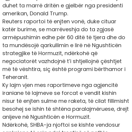
duhet ta marrë dritën e gjelbër nga presidenti
amerikan, Donald Trump.
Reuters raportoi të enjten vonë, duke cituar
katër burime, se marrëveshja do ta zgjasë
armëpushimin edhe për 60 ditë të tjera dhe do
ta mundësojë qarkullimin e lirë në Ngushticën
strategjike të Hormuzit, ndërkohë që
negociatorët vazhdojnë t’i shtjellojnë çështjet
më të vështira, siç është programi bërthamor i
Teheranit.
Ky lajm vjen mes raportimeve nga agjencitë
iraniane të lajmeve se forcat e vendit kishin
nisur të enjten sulme me raketa, të cilat fillimisht
besohej se ishin të shtëna paralajmëruese, drejt
anijeve në Ngushticën e Hormuzit.
Ndërkohë, SHBA-ja njoftoi se kishte vendosur