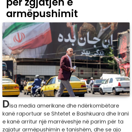
për zgjatjen e
armëpushimit
D
isa media amerikane dhe ndërkombëtare
kanë raportuar se Shtetet e Bashkuara dhe Irani
e kanë arritur një marrëveshje në parim për ta
zgjatur armëpushimin e tanishëm, dhe se ajo