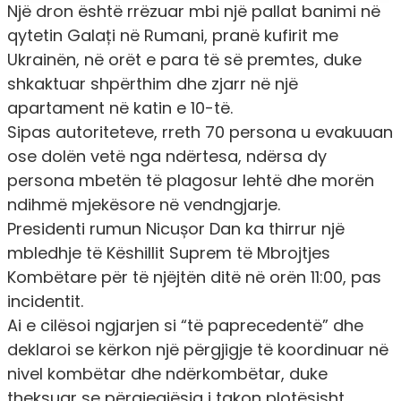
Një dron është rrëzuar mbi një pallat banimi në
qytetin Galați në Rumani, pranë kufirit me
Ukrainën, në orët e para të së premtes, duke
shkaktuar shpërthim dhe zjarr në një
apartament në katin e 10-të.
Sipas autoriteteve, rreth 70 persona u evakuuan
ose dolën vetë nga ndërtesa, ndërsa dy
persona mbetën të plagosur lehtë dhe morën
ndihmë mjekësore në vendngjarje.
Presidenti rumun Nicușor Dan ka thirrur një
mbledhje të Këshillit Suprem të Mbrojtjes
Kombëtare për të njëjtën ditë në orën 11:00, pas
incidentit.
Ai e cilësoi ngjarjen si “të paprecedentë” dhe
deklaroi se kërkon një përgjigje të koordinuar në
nivel kombëtar dhe ndërkombëtar, duke
theksuar se përgjegjësia i takon plotësisht