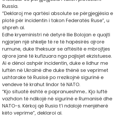
Russia.
“Deklaroj me qartësi absolute se përgjegjësia e
plotë për incidentin i takon Federatës Ruse”, u
shpreh ai.
Edhe kryeministri në detyrë Ilie Bolojan e quajti
ngjarjen një shkelje të re të hapësirës ajrore
rumune, duke theksuar se aftësitë e mbrojtjes
ajrore janë të kufizuara nga pajisjet ekzistuese.
Ai e dënoi ashpër incidentin, duke e lidhur me
luftën në Ukrainë dhe duke thënë se veprimet
ushtarake të Rusisë po rrezikojnë sigurinë e
vendeve të krahut lindor të NATO.
“Kjo situatë është e papranueshme… Kjo luftë
vazhdon të ndikojë në sigurinë e Rumanisë dhe
NATO-s. Kërkoj që Rusia t’i ndalojë menjëherë
këto veprime”, deklaroi ai.