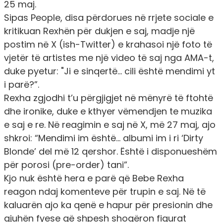
25 maj.
Sipas People, disa përdorues në rrjete sociale e
kritikuan Rexhën për dukjen e saj, madje një
postim në X (ish-Twitter) e krahasoi një foto të
vjetër të artistes me një video të saj nga AMA-t,
duke pyetur:
"Ji e sinqertë… cili është mendimi yt
i parë?”.
Rexha zgjodhi t’u përgjigjet në mënyrë të ftohtë
dhe ironike, duke e kthyer vëmendjen te muzika
e saj e re. Në reagimin e saj në X, më 27 maj, ajo
shkroi:
“Mendimi im është… albumi im i ri ‘Dirty
Blonde’ del më 12 qershor. Është i disponueshëm
për porosi (pre-order) tani”.
Kjo nuk është hera e parë që Bebe Rexha
reagon ndaj komenteve për trupin e saj. Në të
kaluarën ajo ka qenë e hapur për presionin dhe
gjuhën fyese që shpesh shoqëron figurat