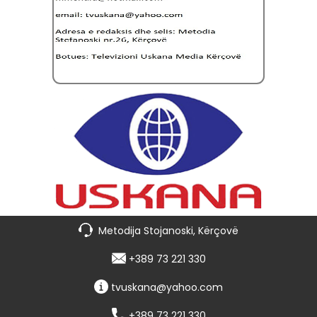
Metodija Stojanoski, Kërçovë
+389 73 221 330
tvuskana@yahoo.com
+389 73 221 330