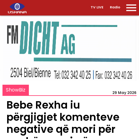
TV LIVE
Radio
ShowBiz
29 May 2026
Bebe Rexha iu
përgjigjet komenteve
negative që mori për