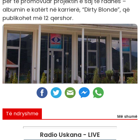
për të promovuar projektin e saj të radhës –
albumin e katërt në karrierë, “Dirty Blonde”, që
publikohet më 12 qershor.
Të ndryshme
Më shumë
Radio Uskana - LIVE