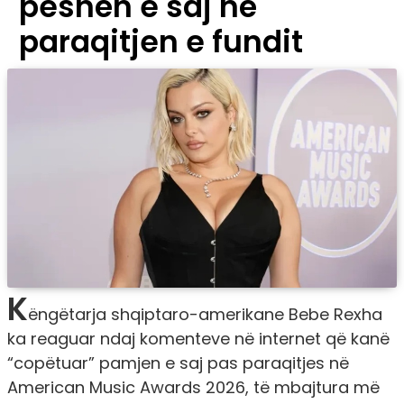
peshën e saj në
paraqitjen e fundit
K
ëngëtarja shqiptaro-amerikane Bebe Rexha
ka reaguar ndaj komenteve në internet që kanë
“copëtuar” pamjen e saj pas paraqitjes në
American Music Awards 2026, të mbajtura më