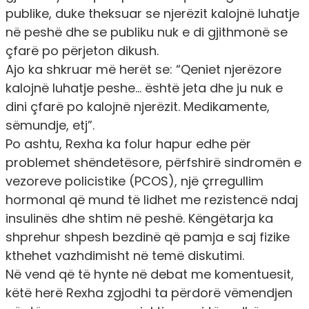
publike, duke theksuar se njerëzit kalojnë luhatje
në peshë dhe se publiku nuk e di gjithmonë se
çfarë po përjeton dikush.
Ajo ka shkruar më herët se:
“Qeniet njerëzore
kalojnë luhatje peshe… është jeta dhe ju nuk e
dini çfarë po kalojnë njerëzit. Medikamente,
sëmundje, etj”.
Po ashtu, Rexha ka folur hapur edhe për
problemet shëndetësore, përfshirë sindromën e
vezoreve policistike (PCOS), një çrregullim
hormonal që mund të lidhet me rezistencë ndaj
insulinës dhe shtim në peshë. Këngëtarja ka
shprehur shpesh bezdinë që pamja e saj fizike
kthehet vazhdimisht në temë diskutimi.
Në vend që të hynte në debat me komentuesit,
këtë herë Rexha zgjodhi ta përdorë vëmendjen