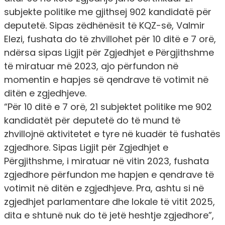
subjekte politike me gjithsej 902 kandidatë për
deputetë. Sipas zëdhënësit të KQZ-së, Valmir
Elezi, fushata do të zhvillohet për 10 ditë e 7 orë,
ndërsa sipas Ligjit për Zgjedhjet e Përgjithshme
të miratuar më 2023, ajo përfundon në
momentin e hapjes së qendrave të votimit në
ditën e zgjedhjeve.
“Për 10 ditë e 7 orë, 21 subjektet politike me 902
kandidatët për deputetë do të mund të
zhvillojnë aktivitetet e tyre në kuadër të fushatës
zgjedhore. Sipas Ligjit për Zgjedhjet e
Përgjithshme, i miratuar në vitin 2023, fushata
zgjedhore përfundon me hapjen e qendrave të
votimit në ditën e zgjedhjeve. Pra, ashtu si në
zgjedhjet parlamentare dhe lokale të vitit 2025,
dita e shtunë nuk do të jetë heshtje zgjedhore”,