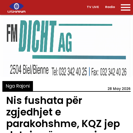
TV LIVE
Radio
Nga Rajoni
28 May 2026
Nis fushata për
zgjedhjet e
parakohshme, KQZ jep