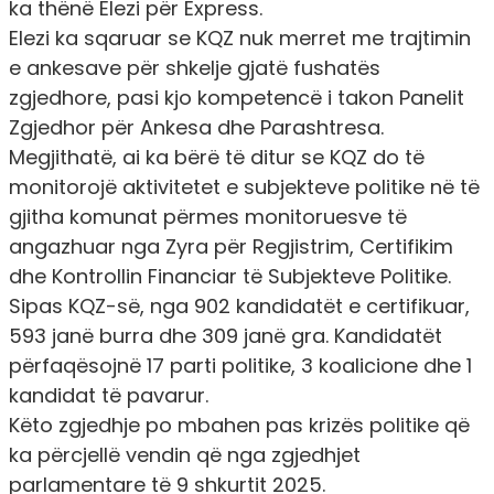
ka thënë Elezi për Express.
Elezi ka sqaruar se KQZ nuk merret me trajtimin
e ankesave për shkelje gjatë fushatës
zgjedhore, pasi kjo kompetencë i takon Panelit
Zgjedhor për Ankesa dhe Parashtresa.
Megjithatë, ai ka bërë të ditur se KQZ do të
monitorojë aktivitetet e subjekteve politike në të
gjitha komunat përmes monitoruesve të
angazhuar nga Zyra për Regjistrim, Certifikim
dhe Kontrollin Financiar të Subjekteve Politike.
Sipas KQZ-së, nga 902 kandidatët e certifikuar,
593 janë burra dhe 309 janë gra. Kandidatët
përfaqësojnë 17 parti politike, 3 koalicione dhe 1
kandidat të pavarur.
Këto zgjedhje po mbahen pas krizës politike që
ka përcjellë vendin që nga zgjedhjet
parlamentare të 9 shkurtit 2025.