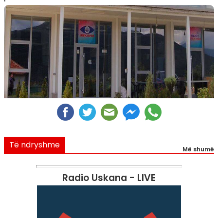
Të ndryshme
Më shumë
Radio Uskana - LIVE