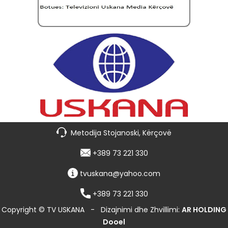
Metodija Stojanoski, Kërçovë
+389 73 221 330
tvuskana@yahoo.com
+389 73 221 330
Copyright © TV USKANA
-
Dizajnimi dhe Zhvillimi:
AR HOLDING
Dooel