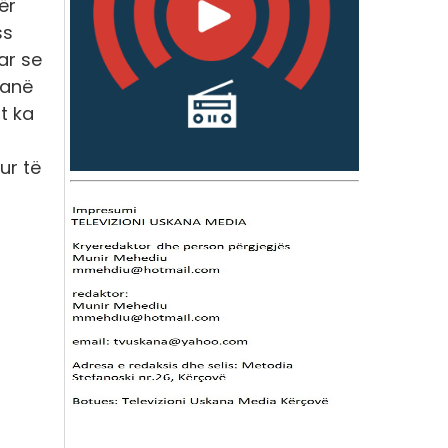
ër
ss
ar se
kanë
t ka
2
ur të