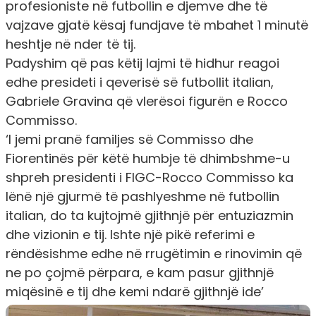
profesioniste në futbollin e djemve dhe të
vajzave gjatë kësaj fundjave të mbahet 1 minutë
heshtje në nder të tij.
Padyshim që pas këtij lajmi të hidhur reagoi
edhe presideti i qeverisë së futbollit italian,
Gabriele Gravina që vlerësoi figurën e Rocco
Commisso.
‘I jemi pranë familjes së Commisso dhe
Fiorentinës për këtë humbje të dhimbshme
-u
shpreh presidenti i FIGC-
Rocco Commisso ka
lënë një gjurmë të pashlyeshme në futbollin
italian, do ta kujtojmë gjithnjë për entuziazmin
dhe vizionin e tij. Ishte një pikë referimi e
rëndësishme edhe në rrugëtimin e rinovimin që
ne po çojmë përpara, e kam pasur gjithnjë
miqësinë e tij dhe kemi ndarë gjithnjë ide’