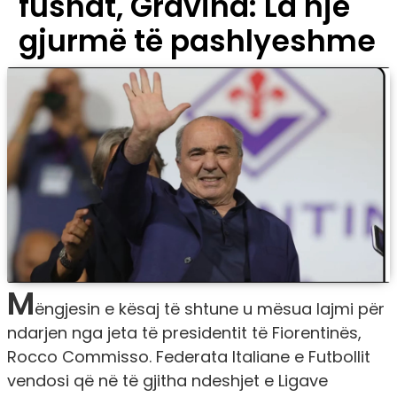
fushat, Gravina: La një
gjurmë të pashlyeshme
M
ëngjesin e kësaj të shtune u mësua lajmi për
ndarjen nga jeta të presidentit të Fiorentinës,
Rocco Commisso. Federata Italiane e Futbollit
vendosi që në të gjitha ndeshjet e Ligave