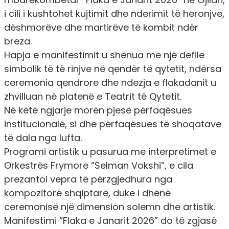
i cili i kushtohet kujtimit dhe nderimit të heronjve,
dëshmorëve dhe martirëve të kombit ndër
breza.
Hapja e manifestimit u shënua me një defile
simbolik të të rinjve në qendër të qytetit, ndërsa
ceremonia qendrore dhe ndezja e flakadanit u
zhvilluan në platenë e Teatrit të Qytetit.
Në këtë ngjarje morën pjesë përfaqësues
institucionalë, si dhe përfaqësues të shoqatave
të dala nga lufta.
Programi artistik u pasurua me interpretimet e
Orkestrës Frymore “Selman Vokshi”, e cila
prezantoi vepra të përzgjedhura nga
kompozitorë shqiptarë, duke i dhënë
ceremonisë një dimension solemn dhe artistik.
Manifestimi “Flaka e Janarit 2026” do të zgjasë