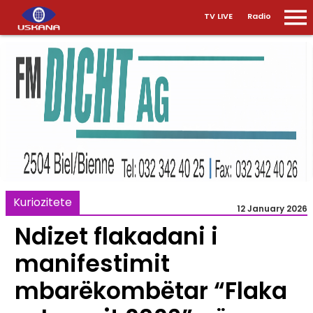
TV LIVE
Radio
Kuriozitete
12 January 2026
Ndizet flakadani i
manifestimit
mbarëkombëtar “Flaka