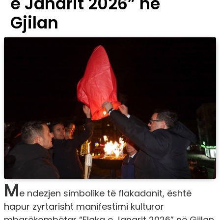
e Janarit 2026” në
Gjilan
M
e ndezjen simbolike të flakadanit, është
hapur zyrtarisht manifestimi kulturor
mbarëkombëtar “Flaka e Janarit 2026” në Gjilan,