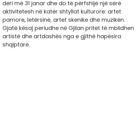
deri më 31 janar dhe do të përfshijë një sërë
aktivitetesh në katër shtyllat kulturore: artet
pamore, letërsinë, artet skenike dhe muzikën.
Gjatë kësaj periudhe në Gjilan pritet të mblidhen
artistë dhe artdashës nga e gjithë hapësira
shqiptare.