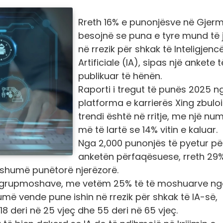
​​​​​Rreth 16% e punonjësve në Gjer
besojnë se puna e tyre mund të 
në rrezik për shkak të Inteligjenc
Artificiale (IA), sipas një ankete t
publikuar të hënën.
Raporti i tregut të punës 2025 n
platforma e karrierës Xing zbuloi
trendi është në rritje, me një nu
më të lartë se 14% vitin e kaluar.
Nga 2,000 punonjës të pyetur pë
anketën përfaqësuese, rreth 29
 shumë punëtorë njerëzorë.
is grupmoshave, me vetëm 25% të të moshuarve ng
më vende pune ishin në rrezik për shkak të IA-së,
 deri në 25 vjeç dhe 55 deri në 65 vjeç.