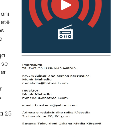
mani
jetë
ës
ë
ga
 se
mër
r
%
a 25