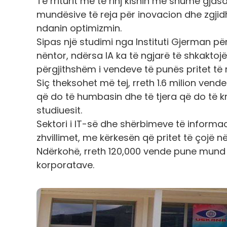
Të rriturit më të rinj kishin më shumë gjas
mundësive të reja për inovacion dhe zgjid
ndanin optimizmin.
Sipas një studimi nga Instituti Gjerman pë
nëntor, ndërsa IA ka të ngjarë të shkaktoj
përgjithshëm i vendeve të punës pritet t
Siç theksohet më tej, rreth 1.6 milion ven
që do të humbasin dhe të tjera që do të kr
studiuesit.
Sektori i IT-së dhe shërbimeve të informac
zhvillimet, me kërkesën që pritet të çojë në
Ndërkohë, rreth 120,000 vende pune mund t
korporatave.