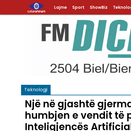
Lajme
Sport
ShowBiz
Teknolog
Teknologji
Një në gjashtë gjerm
humbjen e vendit të 
Inteligjencës Artificia