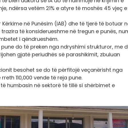
a të bien dakord se IA do të ndihmojë në krijimin e
hje, ndërsa vetëm 21% e atyre të moshës 45 vjeç e 
r Kërkime në Punësim (IAB) dhe të tjerë të botuar 
ë trazira të konsiderueshme në tregun e punës, num
ë mbetet i qëndrueshëm.
de pune do të preken nga ndryshimi strukturor, me d
ijohen gjatë periudhës së parashikimit, zbuluan
ionit besohet se do të përfitojë veçanërisht nga
 rreth 110,000 vende të reja pune.
ë humbasin në sektorë të tillë si shërbimet e