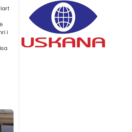
lart
në
ri i
isa