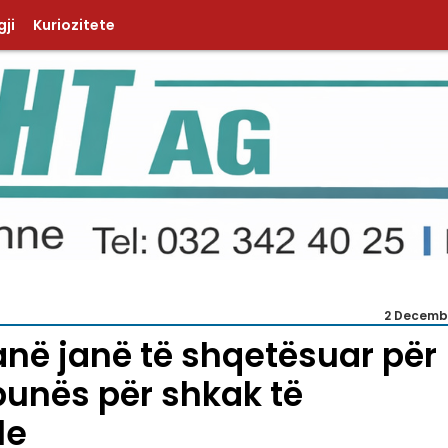
ji
Kuriozitete
2 Decemb
anë janë të shqetësuar për
punës për shkak të
le