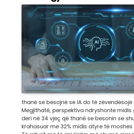
thanë se besojnë se IA do të zëvendësojë
Megjithatë, perspektiva ndryshonte mid
deri në 34 vjeç që thanë se besonin se shu
krahasuar me 32% midis atyre të moshës 18