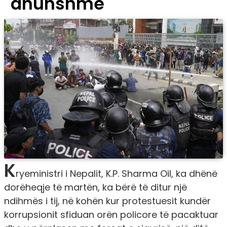
dhunshme
K
ryeministri i Nepalit, K.P. Sharma Oil, ka dhënë
dorëheqje të martën, ka bërë të ditur një
ndihmës i tij, në kohën kur protestuesit kundër
korrupsionit sfiduan orën policore të pacaktuar