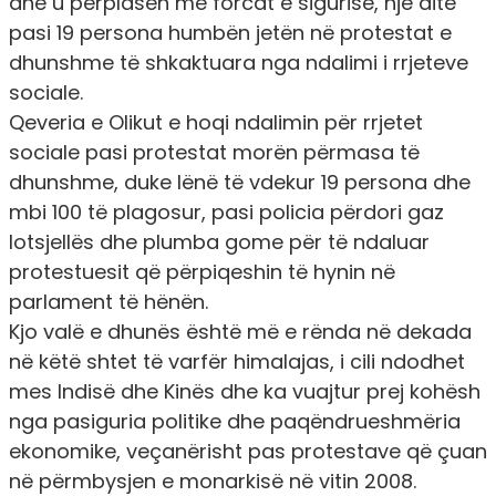
dhe u përplasen me forcat e sigurisë, një ditë
pasi 19 persona humbën jetën në protestat e
dhunshme të shkaktuara nga ndalimi i rrjeteve
sociale.
Qeveria e Olikut e hoqi ndalimin për rrjetet
sociale pasi protestat morën përmasa të
dhunshme, duke lënë të vdekur 19 persona dhe
mbi 100 të plagosur, pasi policia përdori gaz
lotsjellës dhe plumba gome për të ndaluar
protestuesit që përpiqeshin të hynin në
parlament të hënën.
Kjo valë e dhunës është më e rënda në dekada
në këtë shtet të varfër himalajas, i cili ndodhet
mes Indisë dhe Kinës dhe ka vuajtur prej kohësh
nga pasiguria politike dhe paqëndrueshmëria
ekonomike, veçanërisht pas protestave që çuan
në përmbysjen e monarkisë në vitin 2008.