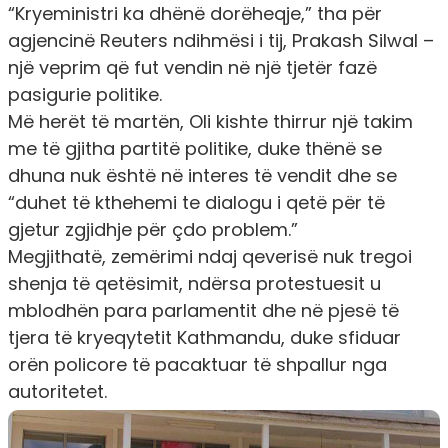
“Kryeministri ka dhënë dorëheqje,” tha për
agjencinë Reuters ndihmësi i tij, Prakash Silwal –
një veprim që fut vendin në një tjetër fazë
pasigurie politike.
Më herët të martën, Oli kishte thirrur një takim
me të gjitha partitë politike, duke thënë se
dhuna nuk është në interes të vendit dhe se
“duhet të kthehemi te dialogu i qetë për të
gjetur zgjidhje për çdo problem.”
Megjithatë, zemërimi ndaj qeverisë nuk tregoi
shenja të qetësimit, ndërsa protestuesit u
mblodhën para parlamentit dhe në pjesë të
tjera të kryeqytetit Kathmandu, duke sfiduar
orën policore të pacaktuar të shpallur nga
autoritetet.