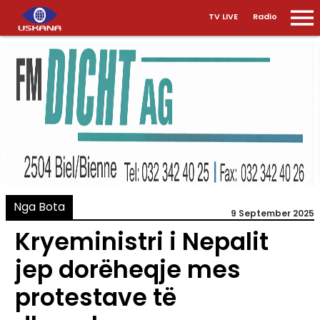
TV LIVE
Radio
Nga Bota
9 September 2025
Kryeministri i Nepalit
jep dorëheqje mes
protestave të