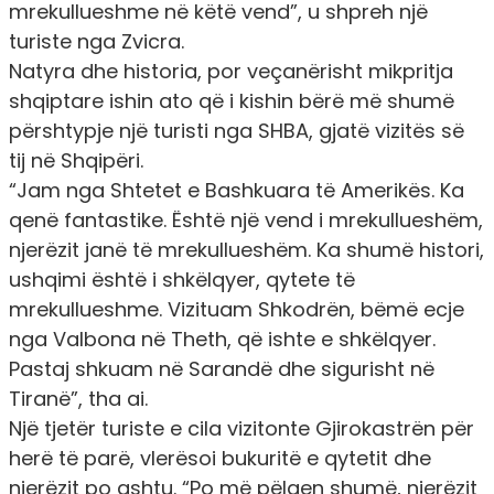
mrekullueshme në këtë vend”, u shpreh një
turiste nga Zvicra.
Natyra dhe historia, por veçanërisht mikpritja
shqiptare ishin ato që i kishin bërë më shumë
përshtypje një turisti nga SHBA, gjatë vizitës së
tij në Shqipëri.
“Jam nga Shtetet e Bashkuara të Amerikës. Ka
qenë fantastike. Është një vend i mrekullueshëm,
njerëzit janë të mrekullueshëm. Ka shumë histori,
ushqimi është i shkëlqyer, qytete të
mrekullueshme. Vizituam Shkodrën, bëmë ecje
nga Valbona në Theth, që ishte e shkëlqyer.
Pastaj shkuam në Sarandë dhe sigurisht në
Tiranë”, tha ai.
Një tjetër turiste e cila vizitonte Gjirokastrën për
herë të parë, vlerësoi bukuritë e qytetit dhe
njerëzit po ashtu. “Po më pëlqen shumë, njerëzit