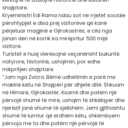
shqiptare.
Kryeministri Edi Rama ndau sot në rrjetet sociale
përshtypjet e disa prej vizitorëve që kanë
përjetuar magjinë e Gjirokastrës, e cila nga
janari deri në korrik ka mirëpritur 500 mijë
vizitorë.
Turistët e huaj vlerësojnë veçanërisht bukuritë
natyrore, historinë, ushqimin, por edhe
mikpritjen shqiptare.
“Jam nga Zvicra. Bëmë udhëtimin e parë me
makinë këtu në Shqipëri për dhjetë ditë. Shkuam
në Himarë, Gjirokastër, Ksamil dhe patëm një
përvojë shumë të mirë, ushqim të shkëlqyer dhe
njerëzit janë shumë të sjellshëm. Jemi gjithashtu
shumë të lumtur që erdhëm këtu, shkëmbyem
përvoja me ta dhe patëm një përvojë të