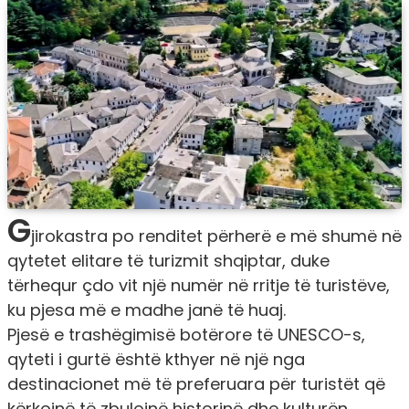
G
jirokastra po renditet përherë e më shumë në
qytetet elitare të turizmit shqiptar, duke
tërhequr çdo vit një numër në rritje të turistëve,
ku pjesa më e madhe janë të huaj.
Pjesë e trashëgimisë botërore të UNESCO-s,
qyteti i gurtë është kthyer në një nga
destinacionet më të preferuara për turistët që
kërkojnë të zbulojnë historinë dhe kulturën