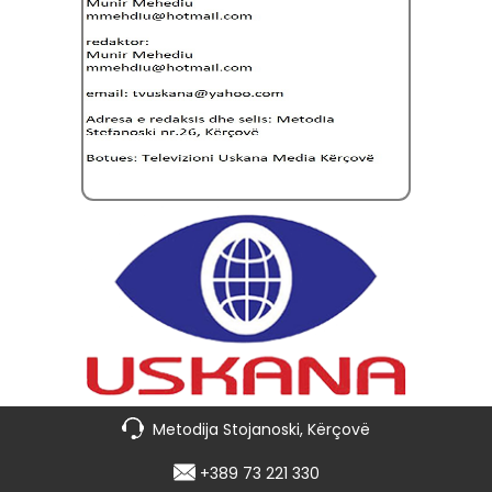
Metodija Stojanoski, Kërçovë
+389 73 221 330