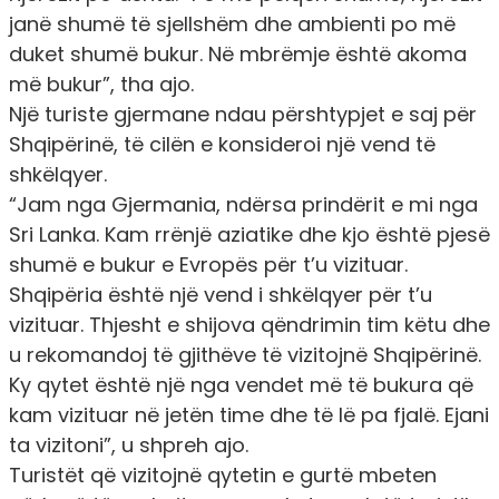
janë shumë të sjellshëm dhe ambienti po më
duket shumë bukur. Në mbrëmje është akoma
më bukur”, tha ajo.
Një turiste gjermane ndau përshtypjet e saj për
Shqipërinë, të cilën e konsideroi një vend të
shkëlqyer.
“Jam nga Gjermania, ndërsa prindërit e mi nga
Sri Lanka. Kam rrënjë aziatike dhe kjo është pjesë
shumë e bukur e Evropës për t’u vizituar.
Shqipëria është një vend i shkëlqyer për t’u
vizituar. Thjesht e shijova qëndrimin tim këtu dhe
u rekomandoj të gjithëve të vizitojnë Shqipërinë.
Ky qytet është një nga vendet më të bukura që
kam vizituar në jetën time dhe të lë pa fjalë. Ejani
ta vizitoni”, u shpreh ajo.
Turistët që vizitojnë qytetin e gurtë mbeten