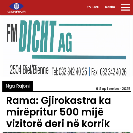
TV LIVE
Radio
Nga Rajoni
6 September 2025
Rama: Gjirokastra ka
mirëpritur 500 mijë
vizitorë deri në korrik