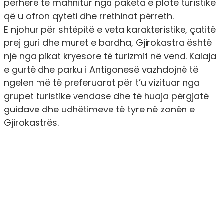
përherë të mahnitur nga paketa e plotë turistike
që u ofron qyteti dhe rrethinat përreth.
E njohur për shtëpitë e veta karakteristike, çatitë
prej guri dhe muret e bardha, Gjirokastra është
një nga pikat kryesore të turizmit në vend. Kalaja
e gurtë dhe parku i Antigonesë vazhdojnë të
ngelen më të preferuarat për t’u vizituar nga
grupet turistike vendase dhe të huaja përgjatë
guidave dhe udhëtimeve të tyre në zonën e
Gjirokastrës.