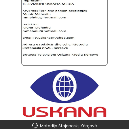
Metodija Stojanoski, Kërçovë