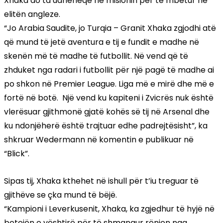
Xhaka do ta udhëheqë në misionin për të mbetur në
elitën angleze.
“Jo Arabia Saudite, jo Turqia – Granit Xhaka zgjodhi atë
që mund të jetë aventura e tij e fundit e madhe në
skenën më të madhe të futbollit. Në vend që të
zhduket nga radari i futbollit për një pagë të madhe ai
po shkon në Premier League. Liga më e mirë dhe më e
fortë në botë. Një vend ku kapiteni i Zvicrës nuk është
vlerësuar gjithmonë gjatë kohës së tij në Arsenal dhe
ku ndonjëherë është trajtuar edhe padrejtësisht”, ka
shkruar Wedermann në komentin e publikuar në
“Blick”.
Sipas tij, Xhaka kthehet në ishull për t’iu treguar të
gjithëve se çka mund të bëjë.
“Kampioni i Leverkusenit, Xhaka, ka zgjedhur të hyjë në
betejën e vështirë për të shmangur rënien nga