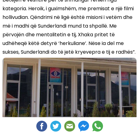
kategoria. Heroik, i guximshëm, me premisat e një filmi
hollivudian. Qëndrimi në ligë është misioni i vetëm dhe
më i madhi që Sunderlandi mund ta shpallë. Me
përvojën dhe mentalitetin e tij, Xhaka pritet të
udhëheqë këtë detyrë ‘herkuliane’. Nëse ia del me
sukses, Sunderlandi do të jetë kryevepra e tij e radhës”.