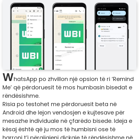
W
hatsApp po zhvillon një opsion të ri ‘Remind
Me’ që përdoruesit të mos humbasin bisedat e
rëndësishme.
Risia po testohet me përdoruesit beta në
Android dhe lejon vendosjen e kujtesave për
mesazhe individuale në çfarëdo bisede. Ideja e
kësaj është që ju mos të humbisni ose të
harroni t’i përgjigjeni diçkaje të rëndësishme në