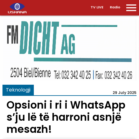
TV LIVE
Radio
Teknologji
29 July 2025
Opsioni i ri i WhatsApp
s’ju lë të harroni asnjë
mesazh!