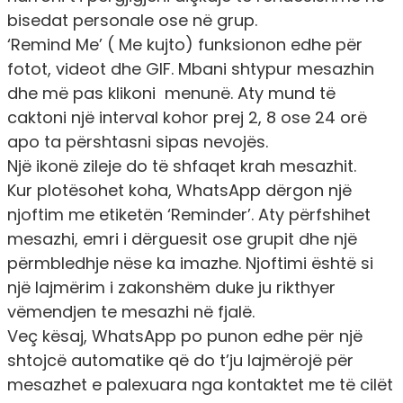
bisedat personale ose në grup.
‘Remind Me’ ( Me kujto) funksionon edhe për
fotot, videot dhe GIF. Mbani shtypur mesazhin
dhe më pas klikoni menunë. Aty mund të
caktoni një interval kohor prej 2, 8 ose 24 orë
apo ta përshtasni sipas nevojës.
Një ikonë zileje do të shfaqet krah mesazhit.
Kur plotësohet koha, WhatsApp dërgon një
njoftim me etiketën ‘Reminder’. Aty përfshihet
mesazhi, emri i dërguesit ose grupit dhe një
përmbledhje nëse ka imazhe. Njoftimi është si
një lajmërim i zakonshëm duke ju rikthyer
vëmendjen te mesazhi në fjalë.
Veç kësaj, WhatsApp po punon edhe për një
shtojcë automatike që do t’ju lajmërojë për
mesazhet e palexuara nga kontaktet me të cilët