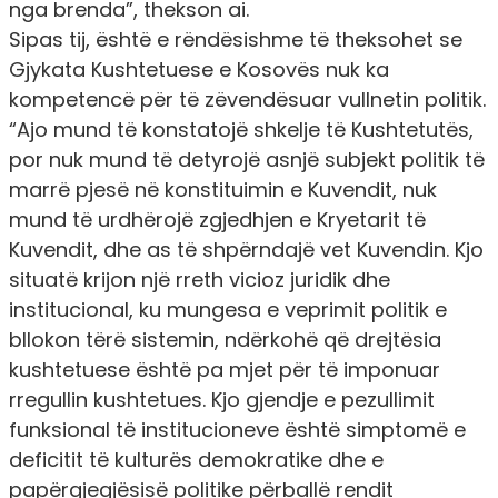
nga brenda
”, thekson ai.
Sipas tij, është e rëndësishme të theksohet se
Gjykata Kushtetuese e Kosovës nuk ka
kompetencë për të zëvendësuar vullnetin politik.
“Ajo mund të konstatojë shkelje të Kushtetutës,
por nuk mund të detyrojë asnjë subjekt politik të
marrë pjesë në konstituimin e Kuvendit, nuk
mund të urdhërojë zgjedhjen e Kryetarit të
Kuvendit, dhe as të shpërndajë vet Kuvendin. Kjo
situatë krijon një rreth vicioz juridik dhe
institucional, ku mungesa e veprimit politik e
bllokon tërë sistemin, ndërkohë që drejtësia
kushtetuese është pa mjet për të imponuar
rregullin kushtetues. Kjo gjendje e pezullimit
funksional të institucioneve është simptomë e
deficitit të kulturës demokratike dhe e
papërgjegjësisë politike përballë rendit