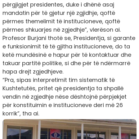
përgjigjet presidentes, duke i dhënë asaj
mandatin për të gjetur një zgjidhje, qoftë
përmes themelimit të institucioneve, qoftë
përmes shkuarjes në zgjedhj
e”, vlerëson ai.
Profesor Burjani thotë se, Presidentja, si garante
e funksionimit të të gjitha institucioneve, do ta
ketë mundësinë e hapur për të kontaktuar dhe
takuar partitë politike, si dhe për të ndërmarrë
hapa drejt zgjedhjeve.
“Pra, sipas interpretimit tim sistematik të
Kushtetutës, pritet që presidentja ta shpallë
vendin në zgjedhje nëse dështojnë përpjekjet
për konstituimin e institucioneve deri më 26
korr
ik”, tha ai.