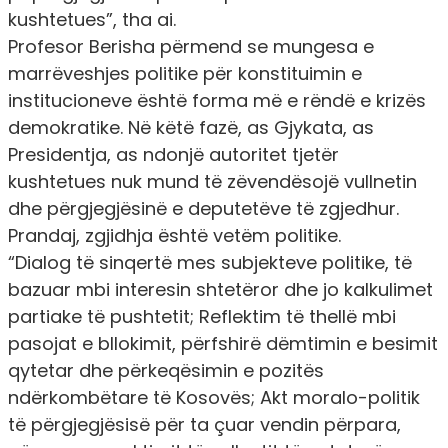
kushtetues
”, tha ai.
Profesor Berisha përmend se mungesa e
marrëveshjes politike për konstituimin e
institucioneve është forma më e rëndë e krizës
demokratike. Në këtë fazë, as Gjykata, as
Presidentja, as ndonjë autoritet tjetër
kushtetues nuk mund të zëvendësojë vullnetin
dhe përgjegjësinë e deputetëve të zgjedhur.
Prandaj, zgjidhja është vetëm politike.
“Dialog të sinqertë mes subjekteve politike, të
bazuar mbi interesin shtetëror dhe jo kalkulimet
partiake të pushtetit; Reflektim të thellë mbi
pasojat e bllokimit, përfshirë dëmtimin e besimit
qytetar dhe përkeqësimin e pozitës
ndërkombëtare të Kosovës; Akt moralo-politik
të përgjegjësisë për ta çuar vendin përpara,