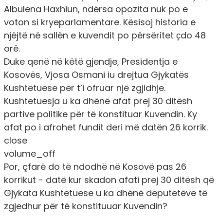
Albulena Haxhiun, ndërsa opozita nuk po e
voton si kryeparlamentare. Kësisoj historia e
njëjtë në sallën e kuvendit po përsëritet ҫdo 48
orë.
Duke qenë në këtë gjendje, Presidentja e
Kosovës, Vjosa Osmani iu drejtua Gjykatës
Kushtetuese për t’i ofruar një zgjidhje.
Kushtetuesja u ka dhënë afat prej 30 ditësh
partive politike për të konstituar Kuvendin. Ky
afat po i afrohet fundit deri më datën 26 korrik.
close
volume_off
Por, çfarë do të ndodhë në Kosovë pas 26
korrikut - datë kur skadon afati prej 30 ditësh që
Gjykata Kushtetuese u ka dhënë deputetëve të
zgjedhur për të konstituuar Kuvendin?