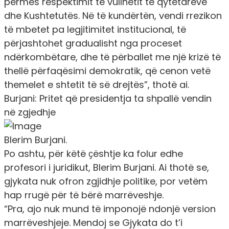
përmes respektimit të vullnetit të qytetarëve
dhe Kushtetutës. Në të kundërtën, vendi rrezikon
të mbetet pa legjitimitet institucional, të
përjashtohet gradualisht nga proceset
ndërkombëtare, dhe të përballet me një krizë të
thellë përfaqësimi demokratik, që cenon vetë
themelet e shtetit të së drejt
ës”, thotë ai.
Burjani: Pritet që presidentja ta shpallë vendin
në zgjedhje
Blerim Burjani.
Po ashtu, për këtë ҫështje ka folur edhe
profesori i juridikut, Blerim Burjani. Ai thotë se,
gjykata nuk ofron zgjidhje politike, por vetëm
hap rrugë për të bërë marrëveshje.
“Pra, ajo nuk mund të imponojë ndonjë version
marrëveshjeje. Mendoj se Gjykata do t’i