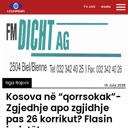
TV LIVE
Radio
Nga Rajoni
15 July 2025
Kosova në “qorrsokak”-
Zgjedhje apo zgjidhje
pas 26 korrikut? Flasin