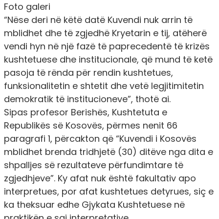
Foto galeri
“Nëse deri në këtë datë Kuvendi nuk arrin të
mblidhet dhe të zgjedhë Kryetarin e tij, atëherë
vendi hyn në një fazë të paprecedentë të krizës
kushtetuese dhe institucionale, që mund të ketë
pasoja të rënda për rendin kushtetues,
funksionalitetin e shtetit dhe vetë legjitimitetin
demokratik të institucioneve
”, thotë ai.
Sipas profesor Berishës, Kushtetuta e
Republikës së Kosovës, përmes nenit 66
paragrafi 1, përcakton që “Kuvendi i Kosovës
mblidhet brenda tridhjetë (30) ditëve nga dita e
shpalljes së rezultateve përfundimtare të
zgjedhjeve”. Ky afat nuk është fakultativ apo
interpretues, por afat kushtetues detyrues, siç e
ka theksuar edhe Gjykata Kushtetuese në
praktikën e saj interpretative.