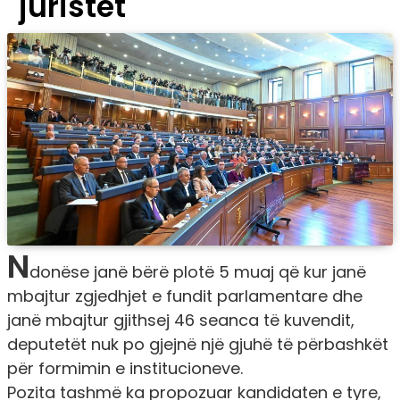
juristët
N
donëse janë bërë plotë 5 muaj që kur janë
mbajtur zgjedhjet e fundit parlamentare dhe
janë mbajtur gjithsej 46 seanca të kuvendit,
deputetët nuk po gjejnë një gjuhë të përbashkët
për formimin e institucioneve.
Pozita tashmë ka propozuar kandidaten e tyre,