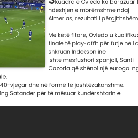
kuadra e Oviedo ka barazuar 1
ndeshjen e mbrëmshme ndaj
Almerias, rezultati i përgjithshëm
Me këtë fitore, Oviedo u kualifiku
finale të play-offit për futje në La
shkruan Indeksonline
Ishte mesfushori spanjoll, Santi
Cazorla që shënoi një eurogol n
le.
htë 40-vjeçar dhe në formë të jashtëzakonshme.
cing Satander për të mësuar kundërshtarin e