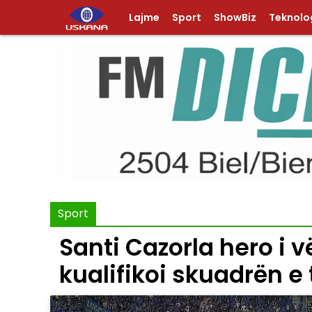
Lajme
Sport
ShowBiz
Teknolog
Sport
Santi Cazorla hero i v
kualifikoi skuadrën e t