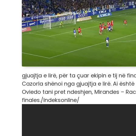
gjuajtja e lirë, për ta çuar ekipin e tij në fina
Cazorla shënoi nga gjuajtja e lirë. Ai ës
Oviedo tani pret ndeshjen, Mirandes – Ra
finales./Indeksonline/