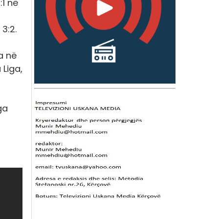
:1 në
 3:2.
a në
 Liga,
ga