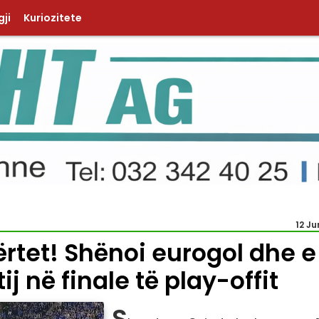
ji
Kuriozitete
12 Ju
ërtet! Shënoi eurogol dhe e
ij në finale të play-offit
S