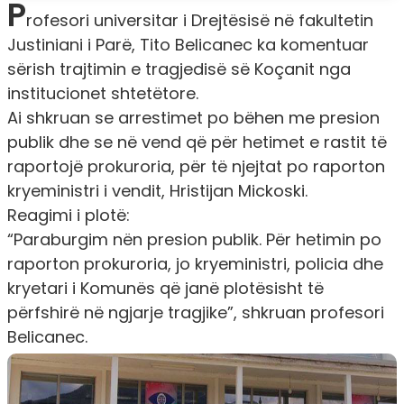
P
rofesori universitar i Drejtësisë në fakultetin
Justiniani i Parë, Tito Belicanec ka komentuar
sërish trajtimin e tragjedisë së Koçanit nga
institucionet shtetëtore.
Ai shkruan se arrestimet po bëhen me presion
publik dhe se në vend që për hetimet e rastit të
raportojë prokuroria, për të njejtat po raporton
kryeministri i vendit, Hristijan Mickoski.
Reagimi i plotë:
“Paraburgim nën presion publik. Për hetimin po
raporton prokuroria, jo kryeministri, policia dhe
kryetari i Komunës që janë plotësisht të
përfshirë në ngjarje tragjike”, shkruan profesori
Belicanec.