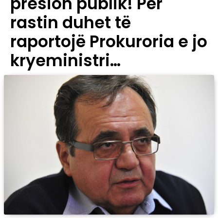
presion publik! Për
rastin duhet të
raportojë Prokuroria e jo
kryeministri…