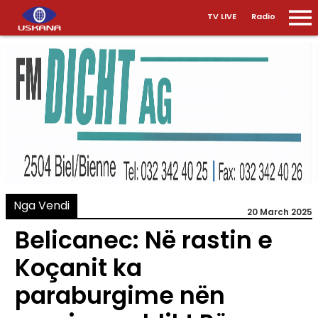
TV LIVE
Radio
Nga Vendi
20 March 2025
Belicanec: Në rastin e
Koçanit ka
paraburgime nën