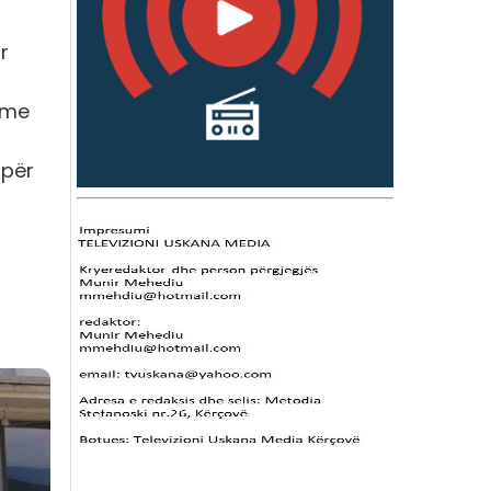
r
 me
 për