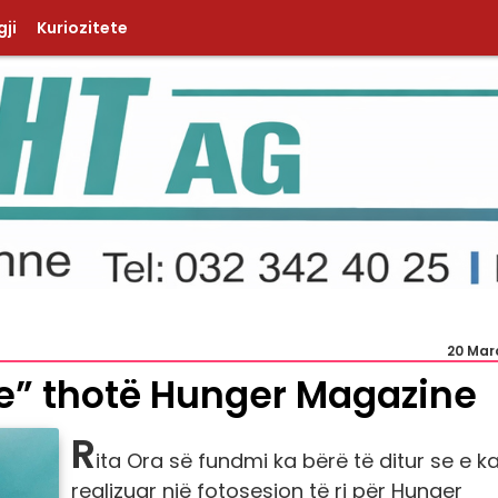
ji
Kuriozitete
20 Mar
te” thotë Hunger Magazine
R
ita Ora së fundmi ka bërë të ditur se e k
realizuar një fotosesion të ri për Hunger