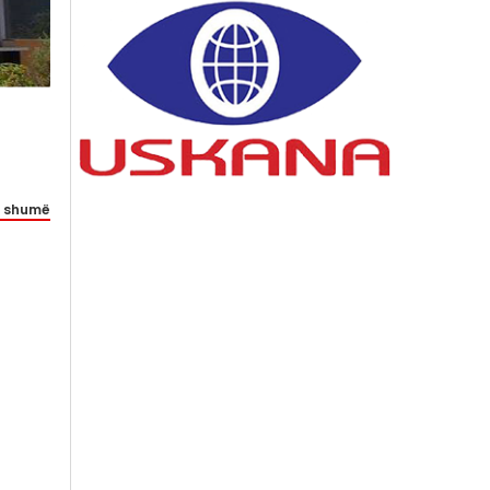
 shumë