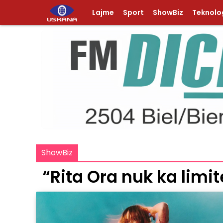
Lajme
Sport
ShowBiz
Teknolog
ShowBiz
“Rita Ora nuk ka limi