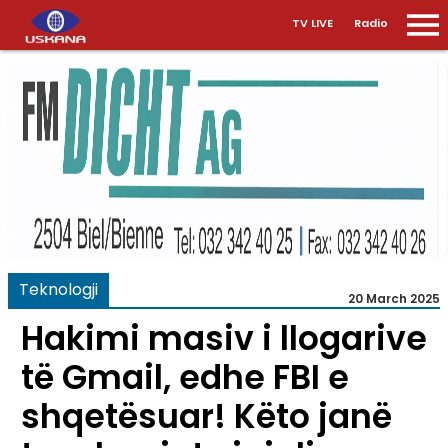
TV LIVE
Radio
Teknologji
20 March 2025
Hakimi masiv i llogarive
të Gmail, edhe FBI e
shqetësuar! Këto janë