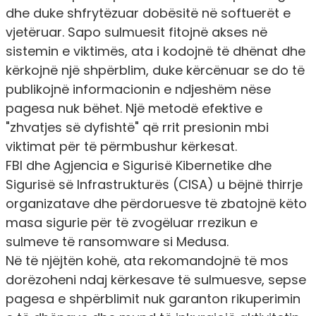
dhe duke shfrytëzuar dobësitë në softuerët e
vjetëruar. Sapo sulmuesit fitojnë akses në
sistemin e viktimës, ata i kodojnë të dhënat dhe
kërkojnë një shpërblim, duke kërcënuar se do të
publikojnë informacionin e ndjeshëm nëse
pagesa nuk bëhet. Një metodë efektive e
"zhvatjes së dyfishtë" që rrit presionin mbi
viktimat për të përmbushur kërkesat.
FBI dhe Agjencia e Sigurisë Kibernetike dhe
Sigurisë së Infrastrukturës (CISA) u bëjnë thirrje
organizatave dhe përdoruesve të zbatojnë këto
masa sigurie për të zvogëluar rrezikun e
sulmeve të ransomware si Medusa.
Në të njëjtën kohë, ata rekomandojnë të mos
dorëzoheni ndaj kërkesave të sulmuesve, sepse
pagesa e shpërblimit nuk garanton rikuperimin