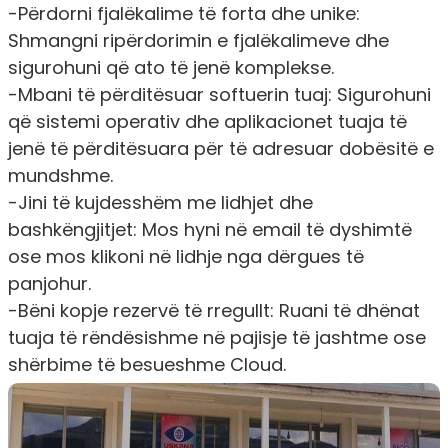
-Përdorni fjalëkalime të forta dhe unike:
Shmangni ripërdorimin e fjalëkalimeve dhe
sigurohuni që ato të jenë komplekse.
-Mbani të përditësuar softuerin tuaj: Sigurohuni
që sistemi operativ dhe aplikacionet tuaja të
jenë të përditësuara për të adresuar dobësitë e
mundshme.
-Jini të kujdesshëm me lidhjet dhe
bashkëngjitjet: Mos hyni në email të dyshimtë
ose mos klikoni në lidhje nga dërgues të
panjohur.
-Bëni kopje rezervë të rregullt: Ruani të dhënat
tuaja të rëndësishme në pajisje të jashtme ose
shërbime të besueshme Cloud.