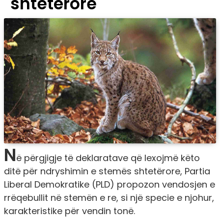
shtetërore
N
ë përgjigje të deklaratave që lexojmë këto
ditë për ndryshimin e stemës shtetërore, Partia
Liberal Demokratike (PLD) propozon vendosjen e
rrëqebullit në stemën e re, si një specie e njohur,
karakteristike për vendin tonë.