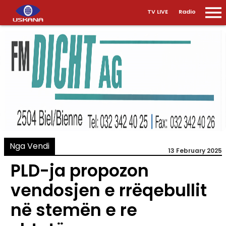
TV LIVE
Radio
Nga Vendi
13 February 2025
PLD-ja propozon
vendosjen e rrëqebullit
në stemën e re