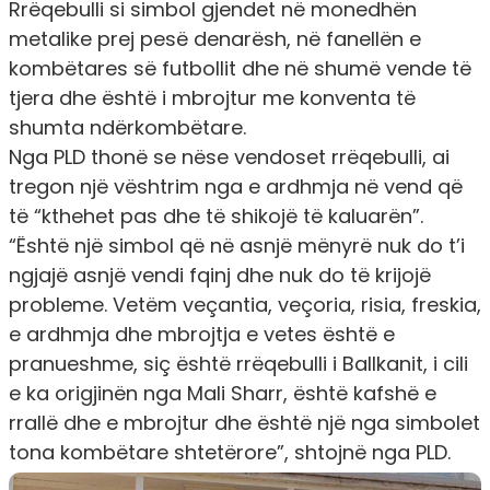
Rrëqebulli si simbol gjendet në monedhën
metalike prej pesë denarësh, në fanellën e
kombëtares së futbollit dhe në shumë vende të
tjera dhe është i mbrojtur me konventa të
shumta ndërkombëtare.
Nga PLD thonë se nëse vendoset rrëqebulli, ai
tregon një vështrim nga e ardhmja në vend që
të “kthehet pas dhe të shikojë të kaluarën”.
“Është një simbol që në asnjë mënyrë nuk do t’i
ngjajë asnjë vendi fqinj dhe nuk do të krijojë
probleme. Vetëm veçantia, veçoria, risia, freskia,
e ardhmja dhe mbrojtja e vetes është e
pranueshme, siç është rrëqebulli i Ballkanit, i cili
e ka origjinën nga Mali Sharr, është kafshë e
rrallë dhe e mbrojtur dhe është një nga simbolet
tona kombëtare shtetërore”, shtojnë nga PLD.