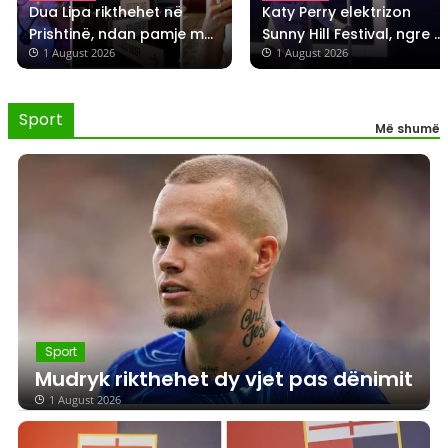
Dua Lipa rikthehet në 
Katy Perry elektrizon 
Prishtinë, ndan pamje me 
Sunny Hill Festival, ngre 
 1 August 2026
 1 August 2026
pite, speca e ajvar
flamurin e Kosovës në 
skenë
Sport
Më shumë
Sport
Mudryk rikthehet dy vjet pas dënimit
1 August 2026