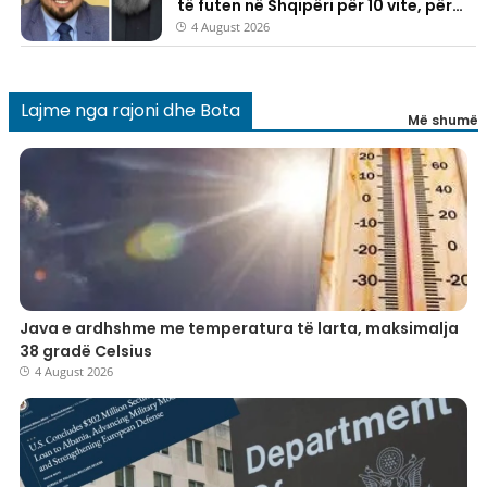
të futen në Shqipëri për 10 vite, për
njërin prej tyre u lëshua edhe urdhër
4 August 2026
dëbimi
Lajme nga rajoni dhe Bota
Më shumë
​Java e ardhshme me temperatura të larta, maksimalja
38 gradë Celsius
4 August 2026