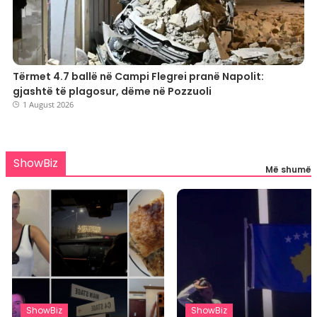
Tërmet 4.7 ballë në Campi Flegrei pranë Napolit:
gjashtë të plagosur, dëme në Pozzuoli
1 August 2026
ShowBiz
Më shumë
ShowBiz
ShowBiz