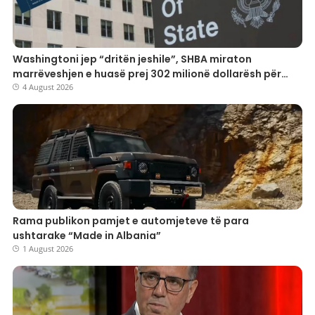
Washingtoni jep “dritën jeshile”, SHBA miraton
marrëveshjen e huasë prej 302 milionë dollarësh për
mbrojtjen shqiptare
4 August 2026
Rama publikon pamjet e automjeteve të para
ushtarake “Made in Albania”
1 August 2026