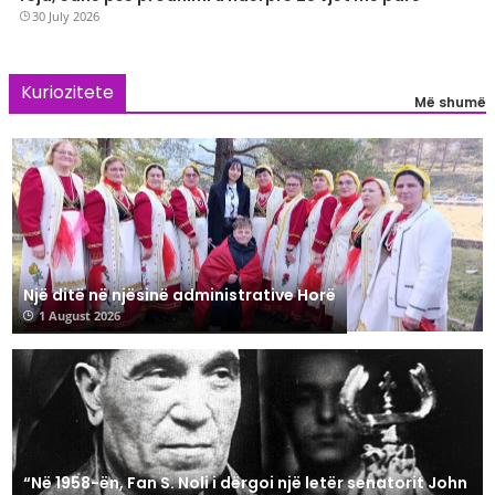
30 July 2026
Kuriozitete
Më shumë
Një ditë në njësinë administrative Horë
1 August 2026
“Në 1958-ën, Fan S. Noli i dërgoi një letër senatorit John