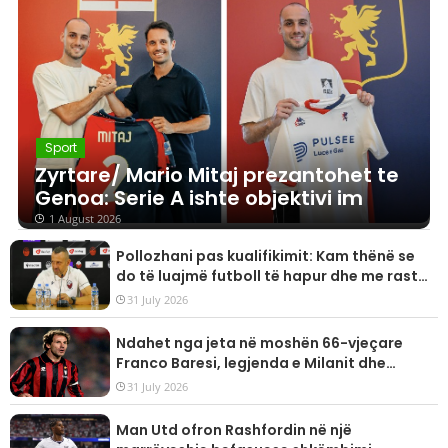
Sport
Zyrtare/ Mario Mitaj prezantohet te
Genoa: Serie A ishte objektivi im
1 August 2026
Pollozhani pas kualifikimit: Kam thënë se
do të luajmë futboll të hapur dhe me raste,
goli do të vijë herët a vonë!
31 July 2026
Ndahet nga jeta në moshën 66-vjeçare
Franco Baresi, legjenda e Milanit dhe
kombëtares së Italisë
31 July 2026
Man Utd ofron Rashfordin në një