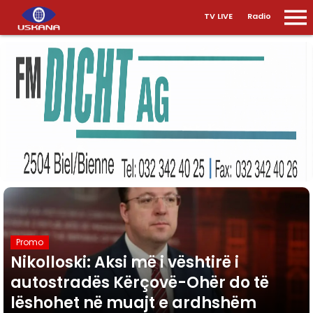
TV LIVE
Radio
Promo
Nikolloski: Aksi më i vështirë i
autostradës Kërçovë-Ohër do të
lëshohet në muajt e ardhshëm