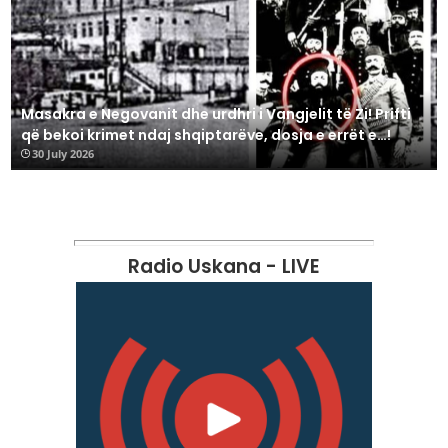
Masakra e Negovanit dhe urdhri i Vangjelit të Zi! Prifti
që bekoi krimet ndaj shqiptarëve, dosja e errët e…!
30 July 2026
Radio Uskana - LIVE