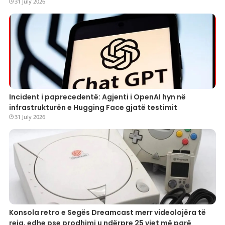
31 July 2026
Incident i paprecedentë: Agjenti i OpenAI hyn në
infrastrukturën e Hugging Face gjatë testimit
31 July 2026
Konsola retro e Segës Dreamcast merr videolojëra të
reja, edhe pse prodhimi u ndërpre 25 vjet më parë