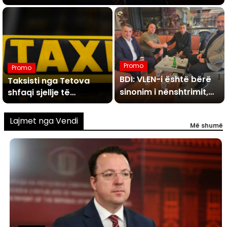
Promo
Promo
BDI: VLEN-i është bërë
Taksisti nga Tetova
sinonim i nënshtrimit,
shfaqi sjellje të
pahijshme ndaj dy
edhe Maksim
vajzave njëra nga të
Dimitrievski u jep
Lajmet nga Vendi
Më shumë
cilat e mitur, ata
ultimatume, ndërsa ata
kërcyen nga vetura
heshtin