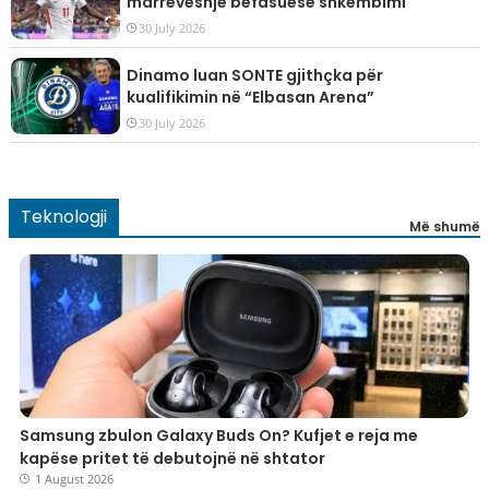
marrëveshje befasuese shkëmbimi
30 July 2026
Dinamo luan SONTE gjithçka për
kualifikimin në “Elbasan Arena”
30 July 2026
Teknologji
Më shumë
Samsung zbulon Galaxy Buds On? Kufjet e reja me
kapëse pritet të debutojnë në shtator
1 August 2026