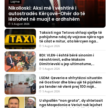
Lajme
Nikolloski: Aksi më i vështirë i
autostradës Kërçovë-Ohër do të
lëshohet në muajt e ardhshëm
5 August 2026
Taksisti nga Tetova shfaqi sjellje të
pahijshme ndaj dy vajzave njëra nga
të cilat e mitur, ata kërcyen nga
vetura
5 August 2026
BDI: VLEN-i është bërë sinonim i
nënshtrimit, edhe Maksim
Dimitrievski u jep ultimatume,
ndërsa ata heshtin
5 August 2026
LSDM: Qeveria e shfrytëzoi situatën
në Gostivar dhe bleu ujë të pijshëm
pa tender në vlerë prej 100 mijë
eurosh
5 August 2026
U shpallën “non grata”, dy shtetasit
nga Maqedonia e Veriut nuk lejohet