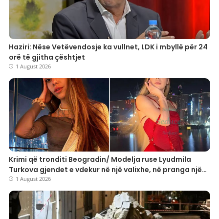
Haziri: Nëse Vetëvendosje ka vullnet, LDK i mbyllë për 24
orë të gjitha çështjet
1 August 2026
Krimi që tronditi Beogradin/ Modelja ruse Lyudmila
Turkova gjendet e vdekur në një valixhe, në pranga një
25-vjeçar turk
1 August 2026